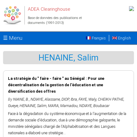
Aller au contenu principal
ADEA Clearinghouse
Base de données des publications et
documents (1991-2013)
☰ Menu
Français
English
HENAINE, Salim
La stratégie du " faire - faire " au Sénégal : Pour une
décentralisation de la gestion de l'éducation et une
diversification des offres
By
NIANE, B.
,
NDIAYE, Alassane
,
DIOP, Ibra
,
FAYE, Waly
,
CHEIKH PATHE,
Gueye
,
HENAINE, Salim
,
MARA, Mamadou
,
NDIAYE, Boubacar
Face à la dégradation du système économique et à l'augmentation de la
demande sociale d'éducation, due à une démographie galopante, le
ministère sénégalais chargé de l'Alphabétisation et des Langues
nationales a élaboré une stratégie...