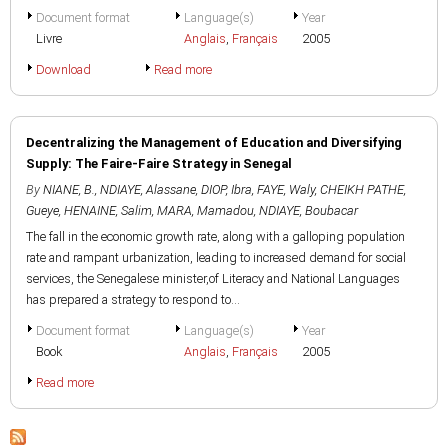
Document format
Language(s)
Year
Livre
Anglais
,
Français
2005
Download
Read more
Decentralizing the Management of Education and Diversifying
Supply: The Faire-Faire Strategy in Senegal
By
NIANE, B.
,
NDIAYE, Alassane
,
DIOP, Ibra
,
FAYE, Waly
,
CHEIKH PATHE,
Gueye
,
HENAINE, Salim
,
MARA, Mamadou
,
NDIAYE, Boubacar
The fall in the economic growth rate, along with a galloping population
rate and rampant urbanization, leading to increased demand for social
services, the Senegalese minister,of Literacy and National Languages
has prepared a strategy to respond to...
Document format
Language(s)
Year
Book
Anglais
,
Français
2005
Read more