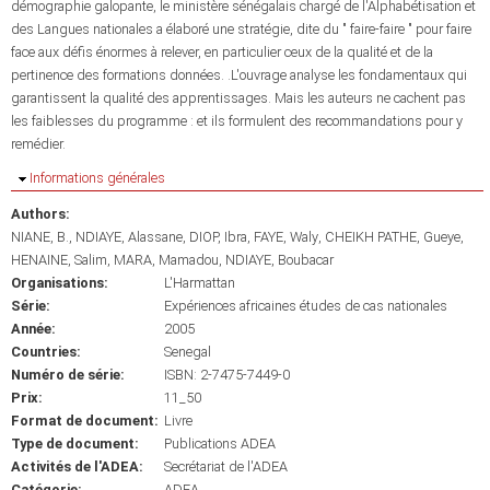
démographie galopante, le ministère sénégalais chargé de l'Alphabétisation et
des Langues nationales a élaboré une stratégie, dite du " faire-faire " pour faire
face aux défis énormes à relever, en particulier ceux de la qualité et de la
pertinence des formations données. .L'ouvrage analyse les fondamentaux qui
garantissent la qualité des apprentissages. Mais les auteurs ne cachent pas
les faiblesses du programme : et ils formulent des recommandations pour y
remédier.
Masquer
Informations générales
Authors:
NIANE, B.
NDIAYE, Alassane
DIOP, Ibra
FAYE, Waly
CHEIKH PATHE, Gueye
HENAINE, Salim
MARA, Mamadou
NDIAYE, Boubacar
Organisations:
L'Harmattan
Série:
Expériences africaines études de cas nationales
Année:
2005
Countries:
Senegal
Numéro de série:
ISBN: 2-7475-7449-0
Prix:
11_50
Format de document:
Livre
Type de document:
Publications ADEA
Activités de l'ADEA:
Secrétariat de l'ADEA
Catégorie:
ADEA