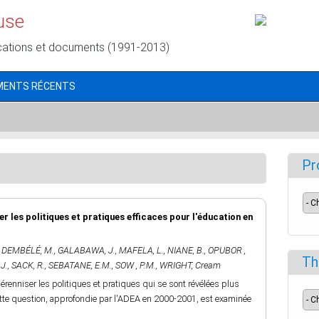
use
cations et documents (1991-2013)
MENTS RÉCENTS
Pr
ser les politiques et pratiques efficaces pour l'éducation en
,
DEMBÉLÉ, M.
,
GALABAWA, J.
,
MAFELA, L.
,
NIANE, B.
,
OPUBOR ,
Th
J.
,
SACK, R.
,
SEBATANE, E.M.
,
SOW , P.M.
,
WRIGHT, Cream
renniser les politiques et pratiques qui se sont révélées plus
Cette question, approfondie par l'ADEA en 2000-2001, est examinée