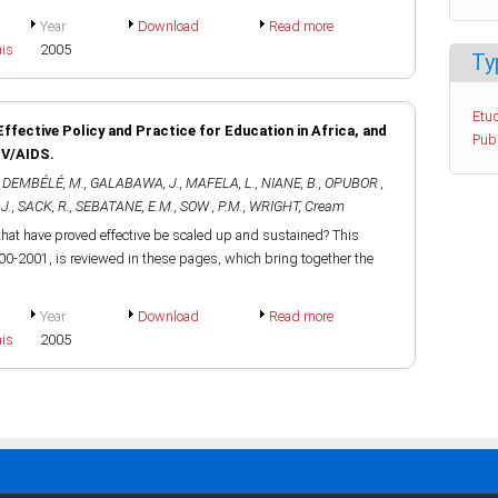
Year
Download
Read more
ais
2005
Ty
Etud
Effective Policy and Practice for Education in Africa, and
Pub
IV/AIDS.
,
DEMBÉLÉ, M.
,
GALABAWA, J.
,
MAFELA, L.
,
NIANE, B.
,
OPUBOR ,
J.
,
SACK, R.
,
SEBATANE, E.M.
,
SOW , P.M.
,
WRIGHT, Cream
that have proved effective be scaled up and sustained? This
0-2001, is reviewed in these pages, which bring together the
Year
Download
Read more
ais
2005