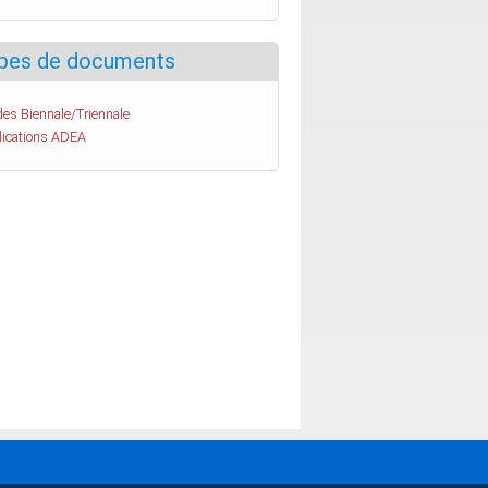
pes de documents
es Biennale/Triennale
lications ADEA