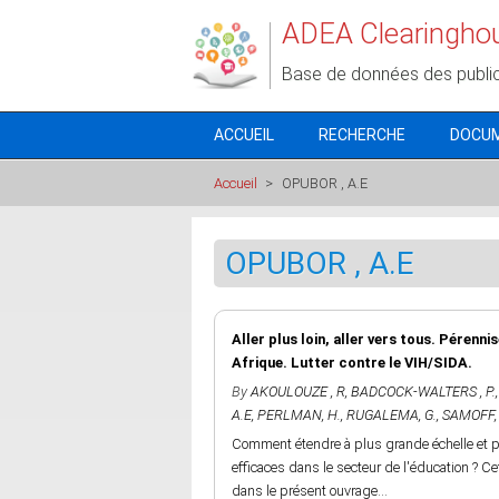
Aller au contenu principal
ADEA Clearingho
Base de données des publi
ACCUEIL
RECHERCHE
DOCU
Accueil
>
OPUBOR , A.E
OPUBOR , A.E
Aller plus loin, aller vers tous. Pérenni
Afrique. Lutter contre le VIH/SIDA.
By
AKOULOUZE , R
,
BADCOCK-WALTERS , P.
A.E
,
PERLMAN, H.
,
RUGALEMA, G.
,
SAMOFF, 
Comment étendre à plus grande échelle et pé
efficaces dans le secteur de l'éducation ? 
dans le présent ouvrage...