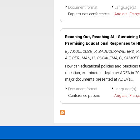
Document format
Language(s)
Papiers des conferences
Anglais
,
Franç
Reaching Out, Reaching All: Sustaining 
Promising Educational Responses to H
By
AKOULOUZE , R
,
BADCOCK-WALTERS , P.
A.E
,
PERLMAN, H.
,
RUGALEMA, G.
,
SAMOFF, 
How can educational policies and practices 
question, examined in depth by ADEA in 200
major documents presented at ADEA's...
Document format
Language(s)
Conference papers
Anglais
,
Franç