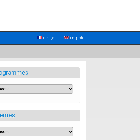
Français
English
ogrammes
èmes