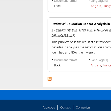
Document format
Language(s)
Livre
Anglais
,
Franç
Review of Education Sector Analysis in
By
SEBATANE, E.M.
,
NTOI, V.M.
,
NTHUNYA, E
D.P.
,
MOLISE, M.K.
This publication is the result of a retrospec
decades. It analyses the sector studies car
identified and 80 of them were...
Document format
Language(s)
Book
Anglais
,
Franç
A propos
Contact
Connexion