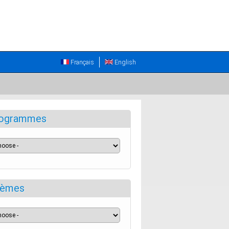
Français
English
ogrammes
èmes