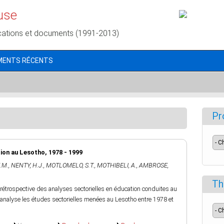
use
cations et documents (1991-2013)
MENTS RÉCENTS
Pr
tion au Lesotho, 1978 - 1999
.M.
,
NENTY, H.J.
,
MOTLOMELO, S.T.
,
MOTHIBELI, A.
,
AMBROSE,
Th
e rétrospective des analyses sectorielles en éducation conduites au
 analyse les études sectorielles menées au Lesotho entre 1978 et