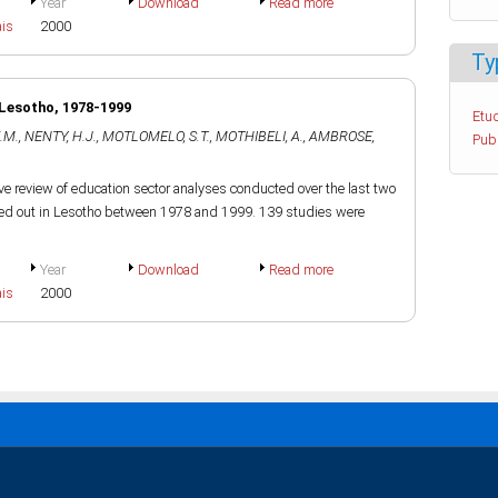
Year
Download
Read more
ais
2000
Ty
 Lesotho, 1978-1999
Etud
.M.
,
NENTY, H.J.
,
MOTLOMELO, S.T.
,
MOTHIBELI, A.
,
AMBROSE,
Pub
tive review of education sector analyses conducted over the last two
ried out in Lesotho between 1978 and 1999. 139 studies were
Year
Download
Read more
ais
2000