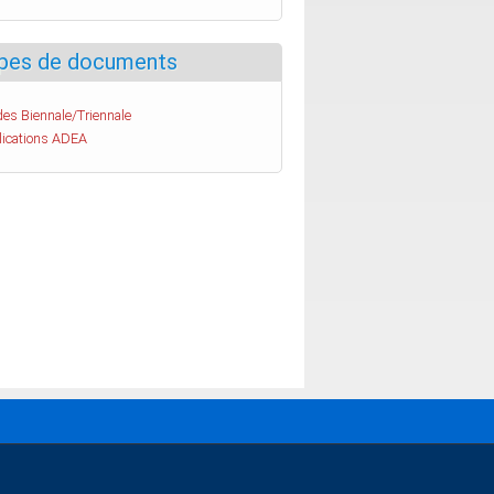
pes de documents
es Biennale/Triennale
lications ADEA