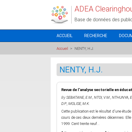
Aller au contenu principal
ADEA Clearingho
Base de données des publi
ACCUEIL
RECHERCHE
DOCU
Accueil
>
NENTY, H.J.
NENTY, H.J.
Revue de l'analyse sectorielle en éduca
By
SEBATANE, E.M.
,
NTOI, V.M.
,
NTHUNYA, E
D.P.
,
MOLISE, M.K.
Cette publication est le résultat d'une étud
cours de ces deux dernières décennies. Elle
1999. Cent trente neuf...