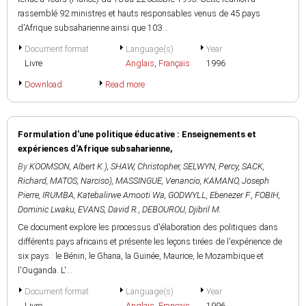
rassemblé 92 ministres et hauts responsables venus de 45 pays
d'Afrique subsaharienne ainsi que 103...
Document format
Language(s)
Year
Livre
Anglais
,
Français
1996
Download
Read more
Formulation d'une politique éducative : Enseignements et
expériences d'Afrique subsaharienne,
By
KOOMSON, Albert K.)
,
SHAW, Christopher
,
SELWYN, Percy
,
SACK,
Richard
,
MATOS, Narciso)
,
MASSINGUE, Venancio
,
KAMANO, Joseph
Pierre
,
IRUMBA, Katebalirwe Amooti Wa
,
GODWYLL, Ebenezer F.
,
FOBIH,
Dominic Lwaku
,
EVANS, David R.
,
DEBOUROU, Djibril M.
Ce document explore les processus d'élaboration des politiques dans
différents pays africains et présente les leçons tirées de l'expérience de
six pays : le Bénin, le Ghana, la Guinée, Maurice, le Mozambique et
l'Ouganda. L'...
Document format
Language(s)
Year
Livre
Anglais
,
Français
1996