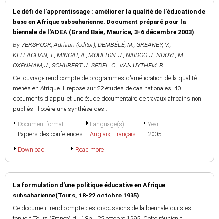
Le défi de l'apprentissage : améliorer la qualité de l'éducation de
base en Afrique subsaharienne. Document préparé pour la
biennale de l'ADEA (Grand Baie, Maurice, 3-6 décembre 2003)
By
VERSPOOR, Adriaan (editor)
,
DEMBÉLÉ, M.
,
GREANEY, V.
,
KELLAGHAN, T.
,
MINGAT, A.
,
MOULTON, J.
,
NAIDOO, J.
,
NDOYE, M.
,
OXENHAM, J.
,
SCHUBERT, J.
,
SEDEL, C.
,
VAN UYTHEM, B.
Cet ouvrage rend compte de programmes d'amélioration de la qualité
menés en Afrique. Il repose sur 22 études de cas nationales, 40
documents d'appui et une étude documentaire de travaux africains non
publiés. Il opère une synthèse des...
Document format
Language(s)
Year
Papiers des conferences
Anglais
,
Français
2005
Download
Read more
La formulation d'une politique éducative en Afrique
subsaharienne(Tours, 18-22 octobre 1995)
Ce document rend compte des discussions de la biennale qui s'est
tenue à Tours (France) du 18 au 22 octobre 1995. Cette réunion a