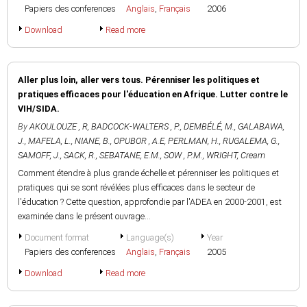
Papiers des conferences
Anglais
,
Français
2006
Download
Read more
Aller plus loin, aller vers tous. Pérenniser les politiques et
pratiques efficaces pour l'éducation en Afrique. Lutter contre le
VIH/SIDA.
By
AKOULOUZE , R
,
BADCOCK-WALTERS , P.
,
DEMBÉLÉ, M.
,
GALABAWA,
J.
,
MAFELA, L.
,
NIANE, B.
,
OPUBOR , A.E
,
PERLMAN, H.
,
RUGALEMA, G.
,
SAMOFF, J.
,
SACK, R.
,
SEBATANE, E.M.
,
SOW , P.M.
,
WRIGHT, Cream
Comment étendre à plus grande échelle et pérenniser les politiques et
pratiques qui se sont révélées plus efficaces dans le secteur de
l'éducation ? Cette question, approfondie par l'ADEA en 2000-2001, est
examinée dans le présent ouvrage...
Document format
Language(s)
Year
Papiers des conferences
Anglais
,
Français
2005
Download
Read more