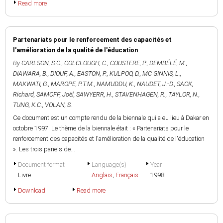
Read more
Partenariats pour le renforcement des capacités et
l'amélioration de la qualité de l'éducation
By
CARLSON, S.C.
,
COLCLOUGH, C.
,
COUSTERE, P.
,
DEMBÉLÉ, M.
,
DIAWARA, B.
,
DIOUF, A.
,
EASTON, P.
,
KULPOO, D.
,
MC GINNIS, L.
,
MAKWATI, G.
,
MAROPE, P.T.M.
,
NAMUDDU, K.
,
NAUDET, J.-D.
,
SACK,
Richard
,
SAMOFF, Joël
,
SAWYERR, H.
,
STAVENHAGEN, R.
,
TAYLOR, N.
,
TUNG, K.C.
,
VOLAN, S.
Ce document est un compte rendu de la biennale qui a eu lieu à Dakar en
octobre 1997. Le thème de la biennale était : « Partenariats pour le
renforcement des capacités et l'amélioration de la qualité de l'éducation
». Les trois panels de...
Document format
Language(s)
Year
Livre
Anglais
,
Français
1998
Download
Read more