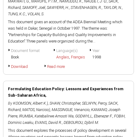
MAKWATI, G.
,
MAROPE, P.T.M.
,
NAMUDDU, K.
,
NAUDET, J.-D.
,
SACK,
Richard
,
SAMOFF, Joël
,
SAWYERR, H.
,
STAVENHAGEN, R.
,
TAYLOR, N.
,
TUNG, K.C.
,
VOLAN, S.
This document gives an account of the ADEA Biennial Meeting which
was held in Dakar, Senegal in October 1997. The theme was:
"Partnerships for Capacity-Building and Quality Improvements in
Education".Three panels were organized during the...
Document format
Language(s)
Year
Book
Anglais
,
Français
1998
Download
Read more
Formulating Education Policy: Lessons and Experiences from
Sub-Saharan Africa,
By
KOOMSON, Albert K.)
,
SHAW, Christopher
,
SELWYN, Percy
,
SACK,
Richard
,
MATOS, Narciso)
,
MASSINGUE, Venancio
,
KAMANO, Joseph
Pierre
,
IRUMBA, Katebalirwe Amooti Wa
,
GODWYLL, Ebenezer F.
,
FOBIH,
Dominic Lwaku
,
EVANS, David R.
,
DEBOUROU, Djibril M.
This document explores the processes of policy development in several
African countries and presents lessons learned from education policy