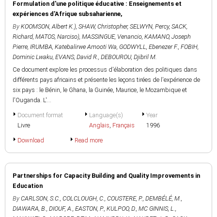
Formulation d'une politique éducative : Enseignements et
expériences d'Afrique subsaharienne,
By
KOOMSON, Albert K.)
,
SHAW, Christopher
,
SELWYN, Percy
,
SACK,
Richard
,
MATOS, Narciso)
,
MASSINGUE, Venancio
,
KAMANO, Joseph
Pierre
,
IRUMBA, Katebalirwe Amooti Wa
,
GODWYLL, Ebenezer F.
,
FOBIH,
Dominic Lwaku
,
EVANS, David R.
,
DEBOUROU, Djibril M.
Ce document explore les processus d'élaboration des politiques dans
différents pays africains et présente les leçons tirées de l'expérience de
six pays : le Bénin, le Ghana, la Guinée, Maurice, le Mozambique et
l'Ouganda. L'...
Document format
Language(s)
Year
Livre
Anglais
,
Français
1996
Download
Read more
Partnerships for Capacity Building and Quality Improvements in
Education
By
CARLSON, S.C.
,
COLCLOUGH, C.
,
COUSTERE, P.
,
DEMBÉLÉ, M.
,
DIAWARA, B.
,
DIOUF, A.
,
EASTON, P.
,
KULPOO, D.
,
MC GINNIS, L.
,