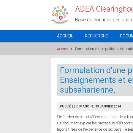
Aller au contenu principal
ADEA Clearingho
Base de données des publi
ACCUEIL
RECHERCHE
DOCU
Accueil
>
Formulation d'une politique éducat
Formulation d'une po
Enseignements et e
subsaharienne,
PUBLIÉ LE DIMANCHE, 19 JANVIER 2014
Six études de cas et réflexions issues de la bi
Ce document explore les processus d'élaboratio
leçons tirées de l'expérience de six pays : le 