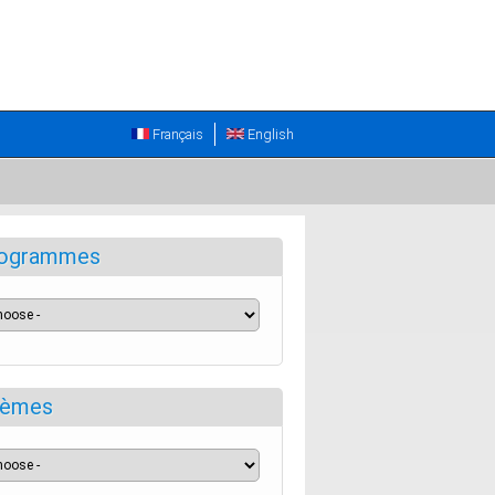
Français
English
ogrammes
èmes