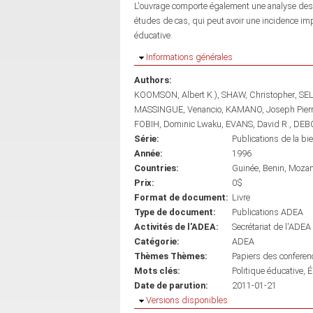
L'ouvrage comporte également une analyse des p
études de cas, qui peut avoir une incidence impor
éducative.
Masquer
Informations générales
Authors:
KOOMSON, Albert K.)
SHAW, Christopher
SEL
MASSINGUE, Venancio
KAMANO, Joseph Pier
FOBIH, Dominic Lwaku
EVANS, David R.
DEBO
Série:
Publications de la bi
Année:
1996
Countries:
Guinée
Benin
Moza
Prix:
0$
Format de document:
Livre
Type de document:
Publications ADEA
Activités de l'ADEA:
Secrétariat de l'ADEA
Catégorie:
ADEA
Thèmes Thèmes:
Papiers des conferen
Mots clés:
Politique éducative
É
Date de parution:
2011-01-21
Masquer
Versions disponibles