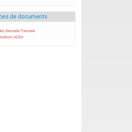
pes de documents
es Biennale/Triennale
lications ADEA