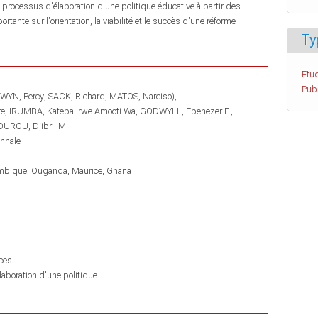
rocessus d'élaboration d'une politique éducative à partir des
tante sur l'orientation, la viabilité et le succès d'une réforme
Ty
Etud
Pub
WYN, Percy
SACK, Richard
MATOS, Narciso)
re
IRUMBA, Katebalirwe Amooti Wa
GODWYLL, Ebenezer F.
UROU, Djibril M.
ennale
mbique
Ouganda
Maurice
Ghana
ces
laboration d'une politique