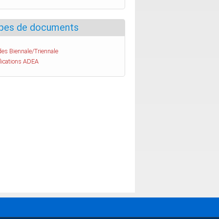
pes de documents
es Biennale/Triennale
lications ADEA