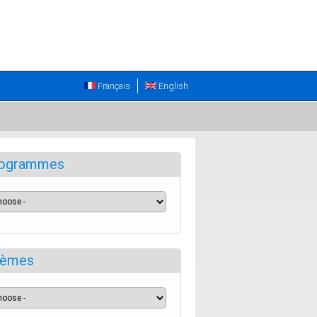
Français
English
ogrammes
èmes