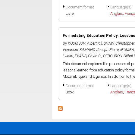
Document format
Language(s)
Livre
Anglais
,
Franç
Formulating Education Policy: Lesson
By
KOOMSON, Albert K.)
,
SHAW, Christopher
Venancio
,
KAMANO, Joseph Pierre
,
IRUMBA,
Lwaku
,
EVANS, David R.
,
DEBOUROU, Djibril 
This document explores the processes of pol
lessons learned from education policy format
Mozambique and Uganda. In addition to the 
Document format
Language(s)
Book
Anglais
,
Franç