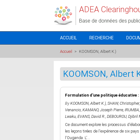
Aller au contenu principal
ADEA Clearingho
Base de données des publi
ACCUEIL
RECHERCHE
DOCU
Accueil
>
KOOMSON, Albert K.)
KOOMSON, Albert K
Formulation d'une politique éducative 
By
KOOMSON, Albert K.)
,
SHAW, Christopher
Venancio
,
KAMANO, Joseph Pierre
,
IRUMBA,
Lwaku
,
EVANS, David R.
,
DEBOUROU, Djibril 
Ce document explore les processus d'élabora
les leçons tirées de l'expérience de six pays
l'Ouganda. L'...