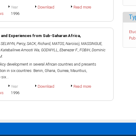
Year
Download
Read more
ais
1996
Ty
Etud
s and Experiences from Sub-Saharan Africa,
Pub
,
SELWYN, Percy
,
SACK, Richard
,
MATOS, Narciso)
,
MASSINGUE,
 Katebalirwe Amooti Wa
,
GODWYLL, Ebenezer F.
,
FOBIH, Dominic
M.
icy development in several African countries and presents
ion in six countries: Benin, Ghana, Guinea, Mauritius,
six...
Year
Download
Read more
ais
1996