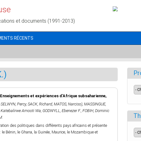
use
cations et documents (1991-2013)
MENTS RÉCENTS
.)
Pr
: Enseignements et expériences d'Afrique subsaharienne,
,
SELWYN, Percy
,
SACK, Richard
,
MATOS, Narciso)
,
MASSINGUE,
 Katebalirwe Amooti Wa
,
GODWYLL, Ebenezer F.
,
FOBIH, Dominic
Th
M.
tion des politiques dans différents pays africains et présente
 : le Bénin, le Ghana, la Guinée, Maurice, le Mozambique et