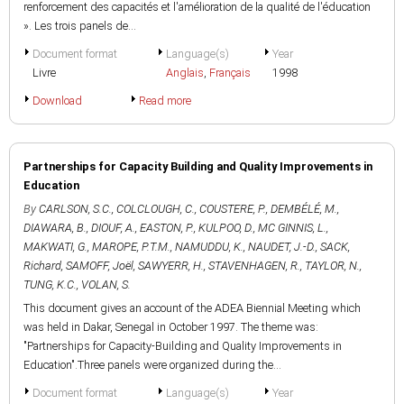
renforcement des capacités et l'amélioration de la qualité de l'éducation
». Les trois panels de...
Document format
Language(s)
Year
Livre
Anglais
,
Français
1998
Download
Read more
Partnerships for Capacity Building and Quality Improvements in
Education
By
CARLSON, S.C.
,
COLCLOUGH, C.
,
COUSTERE, P.
,
DEMBÉLÉ, M.
,
DIAWARA, B.
,
DIOUF, A.
,
EASTON, P.
,
KULPOO, D.
,
MC GINNIS, L.
,
MAKWATI, G.
,
MAROPE, P.T.M.
,
NAMUDDU, K.
,
NAUDET, J.-D.
,
SACK,
Richard
,
SAMOFF, Joël
,
SAWYERR, H.
,
STAVENHAGEN, R.
,
TAYLOR, N.
,
TUNG, K.C.
,
VOLAN, S.
This document gives an account of the ADEA Biennial Meeting which
was held in Dakar, Senegal in October 1997. The theme was:
"Partnerships for Capacity-Building and Quality Improvements in
Education".Three panels were organized during the...
Document format
Language(s)
Year