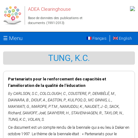
Aller au contenu principal
ADEA Clearinghouse
Base de données des publications et
documents (1991-2013)
☰ Menu
Français
English
TUNG, K.C.
Partenariats pour le renforcement des capacités et
l'amélioration de la qualité de l'éducation
By
CARLSON, S.C.
,
COLCLOUGH, C.
,
COUSTERE, P.
,
DEMBÉLÉ, M.
,
DIAWARA, B.
,
DIOUF, A.
,
EASTON, P.
,
KULPOO, D.
,
MC GINNIS, L.
,
MAKWATI, G.
,
MAROPE, P.T.M.
,
NAMUDDU, K.
,
NAUDET, J.-D.
,
SACK,
Richard
,
SAMOFF, Joël
,
SAWYERR, H.
,
STAVENHAGEN, R.
,
TAYLOR, N.
,
TUNG, K.C.
,
VOLAN, S.
Ce document est un compte rendu de la biennale qui a eu lieu à Dakar en
octobre 1997. Le thème de la biennale était : « Partenariats pour le