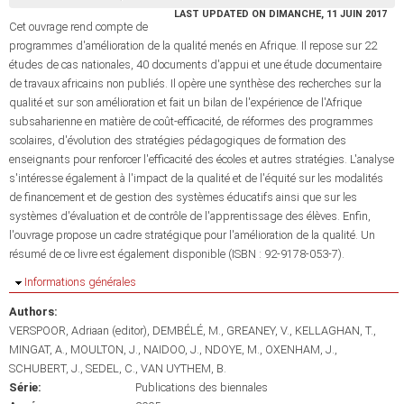
LAST UPDATED ON DIMANCHE, 11 JUIN 2017
Cet ouvrage rend compte de
programmes d'amélioration de la qualité menés en Afrique. Il repose sur 22
études de cas nationales, 40 documents d'appui et une étude documentaire
de travaux africains non publiés. Il opère une synthèse des recherches sur la
qualité et sur son amélioration et fait un bilan de l'expérience de l'Afrique
subsaharienne en matière de coût-efficacité, de réformes des programmes
scolaires, d'évolution des stratégies pédagogiques de formation des
enseignants pour renforcer l'efficacité des écoles et autres stratégies. L'analyse
s'intéresse également à l'impact de la qualité et de l'équité sur les modalités
de financement et de gestion des systèmes éducatifs ainsi que sur les
systèmes d'évaluation et de contrôle de l'apprentissage des élèves. Enfin,
l'ouvrage propose un cadre stratégique pour l'amélioration de la qualité. Un
résumé de ce livre est également disponible (ISBN : 92-9178-053-7).
Masquer
Informations générales
Authors:
VERSPOOR, Adriaan (editor)
DEMBÉLÉ, M.
GREANEY, V.
KELLAGHAN, T.
MINGAT, A.
MOULTON, J.
NAIDOO, J.
NDOYE, M.
OXENHAM, J.
SCHUBERT, J.
SEDEL, C.
VAN UYTHEM, B.
Série:
Publications des biennales