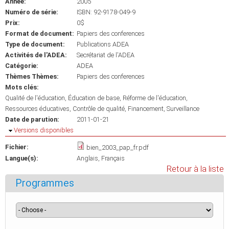
Année:
2005
Numéro de série:
ISBN: 92-9178-049-9
Prix:
0$
Format de document:
Papiers des conferences
Type de document:
Publications ADEA
Activités de l'ADEA:
Secrétariat de l'ADEA
Catégorie:
ADEA
Thèmes Thèmes:
Papiers des conferences
Mots clés:
Qualité de l'éducation
Éducation de base
Réforme de l'éducation
Ressources éducatives
Contrôle de qualité
Financement
Surveillance
Date de parution:
2011-01-21
Masquer
Versions disponibles
Fichier:
bien_2003_pap_fr.pdf
Langue(s):
Anglais
Français
Retour à la liste
Programmes