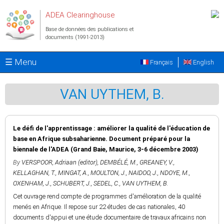
Aller au contenu principal
ADEA Clearinghouse
Base de données des publications et
documents (1991-2013)
☰ Menu
Français
English
VAN UYTHEM, B.
Le défi de l'apprentissage : améliorer la qualité de l'éducation de
base en Afrique subsaharienne. Document préparé pour la
biennale de l'ADEA (Grand Baie, Maurice, 3-6 décembre 2003)
By
VERSPOOR, Adriaan (editor)
,
DEMBÉLÉ, M.
,
GREANEY, V.
,
KELLAGHAN, T.
,
MINGAT, A.
,
MOULTON, J.
,
NAIDOO, J.
,
NDOYE, M.
,
OXENHAM, J.
,
SCHUBERT, J.
,
SEDEL, C.
,
VAN UYTHEM, B.
Cet ouvrage rend compte de programmes d'amélioration de la qualité
menés en Afrique. Il repose sur 22 études de cas nationales, 40
documents d'appui et une étude documentaire de travaux africains non