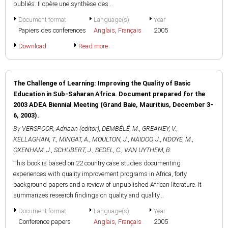
publiés. Il opère une synthèse des...
Document format
Language(s)
Year
Papiers des conferences
Anglais
,
Français
2005
Download
Read more
The Challenge of Learning: Improving the Quality of Basic
Education in Sub-Saharan Africa. Document prepared for the
2003 ADEA Biennial Meeting (Grand Baie, Mauritius, December 3-
6, 2003).
By
VERSPOOR, Adriaan (editor)
,
DEMBÉLÉ, M.
,
GREANEY, V.
,
KELLAGHAN, T.
,
MINGAT, A.
,
MOULTON, J.
,
NAIDOO, J.
,
NDOYE, M.
,
OXENHAM, J.
,
SCHUBERT, J.
,
SEDEL, C.
,
VAN UYTHEM, B.
This book is based on 22 country case studies documenting
experiences with quality improvement programs in Africa, forty
background papers and a review of unpublished African literature. It
summarizes research findings on quality and quality...
Document format
Language(s)
Year
Conference papers
Anglais
,
Français
2005