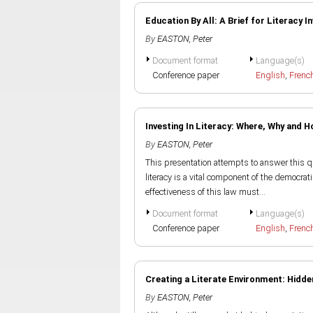
Education By All: A Brief for Literacy 
By
EASTON, Peter
Document format
Language(s)
Conference paper
English
,
Frenc
Investing In Literacy: Where, Why and H
By
EASTON, Peter
This presentation attempts to answer this q
literacy is a vital component of the democrat
effectiveness of this law must...
Document format
Language(s)
Conference paper
English
,
Frenc
Creating a Literate Environment: Hidde
By
EASTON, Peter