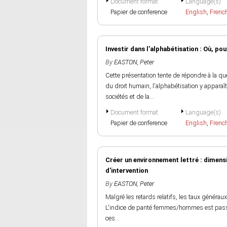
Document format
Language(s)
Papier de conference
English
,
Frenc
Investir dans l'alphabétisation : Où, p
By
EASTON, Peter
Cette présentation tente de répondre à la qu
du droit humain, l'alphabétisation y appar
sociétés et de la...
Document format
Language(s)
Papier de conference
English
,
Frenc
Créer un environnement lettré : dimensi
d'intervention
By
EASTON, Peter
Malgré les retards relatifs, les taux généra
L'indice de parité femmes/hommes est passé
ces...