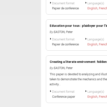
Document format
Language(s)
Papier de conference
English
,
Frenc
Education pour tous : plaidoyer pour l'
By
EASTON, Peter
Document format
Language(s)
Papier de conference
English
,
Frenc
Creating a literate environment: hidden
By
EASTON, Peter
This paper is devoted to analyzing and illust
taken to demonstrate the mechanics and the co
activity...
Document format
Language(s)
Conference paper
English
,
Frenc