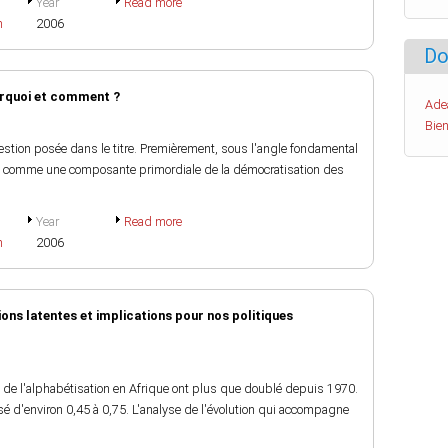
Year
Read more
h
2006
Do
ourquoi et comment ?
Ade
Bien
estion posée dans le titre. Premièrement, sous l'angle fondamental
aît comme une composante primordiale de la démocratisation des
Year
Read more
h
2006
ons latentes et implications pour nos politiques
ux de l'alphabétisation en Afrique ont plus que doublé depuis 1970.
 d'environ 0,45 à 0,75. L'analyse de l'évolution qui accompagne