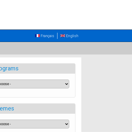
Français
English
ograms
emes