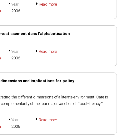
Year
Read more
h
2006
investissement dans l'alphabétisation
Year
Read more
h
2006
 dimensions and implications for policy
rating the different dimensions of a literate environment. Care is
mplementarity of the four major varieties of ""post-literacy""
Year
Read more
h
2006