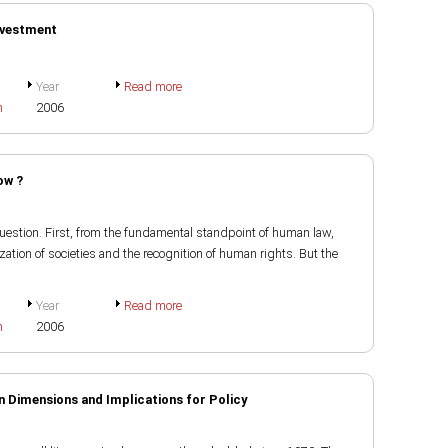
Investment
Year
Read more
h
2006
ow ?
uestion. First, from the fundamental standpoint of human law,
ization of societies and the recognition of human rights. But the
Year
Read more
h
2006
n Dimensions and Implications for Policy