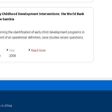
ly Childhood Development Interventions: the World Bank
he Gambia
ning the identification of early child development programs in
t of an operational definition, case studies raises questions
Year
Read more
h
2006
 in Africa