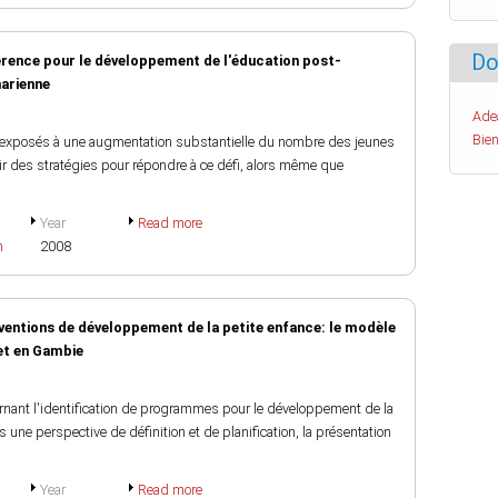
Do
érence pour le développement de l'éducation post-
harienne
Ade
Bien
e exposés à une augmentation substantielle du nombre des jeunes
nir des stratégies pour répondre à ce défi, alors même que
Year
Read more
h
2008
rventions de développement de la petite enfance: le modèle
et en Gambie
rnant l'identification de programmes pour le développement de la
une perspective de définition et de planification, la présentation
Year
Read more