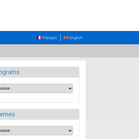
Français
English
ograms
emes