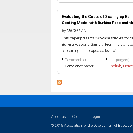
Evaluating the Costs of Scaling up Ear
Costing Model with Burkina Faso and t
By
MINGAT, Alain
This paper presents two case studies concer
Burkina Faso and Gambia. From the standpoin
concerning: „ the expected level of...
Document format
Language(s)
Conference paper
English
,
Frenc
About us
Contact
Login
© 2015 Association for the Development of Education