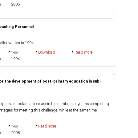
h
2006
eaching Personnel
tter written in 1994
Year
Download
Read more
h
1994
 for the development of post-primary education in sub-
icipate a substantial increasein the numbers of youths completing
rategies for meeting this challenge, while at the same time,
Year
Read more
h
2008