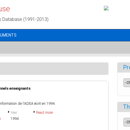
use
s Database (1991-2013)
CUMENTS
Pr
onnels enseignants
'information de l'ADEA écrit en 1994
Th
Year
Read more
h
1994