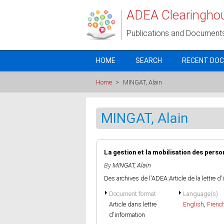
Skip to main content
ADEA Clearingho
Publications and Document
HOME
SEARCH
RECENT DO
Home
>
MINGAT, Alain
MINGAT, Alain
La gestion et la mobilisation des pers
By
MINGAT, Alain
Des archives de l'ADEA:Article de la lettre d
Document format
Language(s)
Article dans lettre
English
,
Frenc
d'information