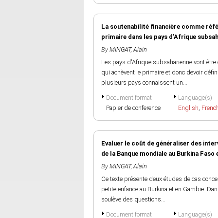
La soutenabilité financière comme réf
primaire dans les pays d'Afrique subsa
By
MINGAT, Alain
Les pays d'Afrique subsaharienne vont êtr
qui achèvent le primaire et donc devoir défi
plusieurs pays connaissent un...
Document format
Language(s)
Papier de conference
English
,
Frenc
Evaluer le coût de généraliser des inte
de la Banque mondiale au Burkina Faso 
By
MINGAT, Alain
Ce texte présente deux études de cas conce
petite enfance au Burkina et en Gambie. Dans 
soulève des questions...
Document format
Language(s)