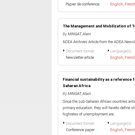
Papier de conference
English
,
Frenc
The Management and Mobilization of T
By
MINGAT, Alain
ADEA Archives:Article from the ADEA Newsle
Document format
Language(s)
Newsletter article
English
,
Frenc
Financial sustainability as a reference
Saharan Africa
By
MINGAT, Alain
Since the sub-Saharan African countries ant
primary education, they will haveto define st
highrates of unemployment are...
Document format
Language(s)
Conference paper
English
,
Frenc