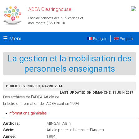
Aller au contenu principal
ADEA Clearinghouse
Base de données des publications et
documents (1991-2013)
☰ Menu
Français
English
La gestion et la mobilisation des
personnels enseignants
PUBLIÉ LE VENDREDI, 4 AVRIL 2014
LAST UPDATED ON DIMANCHE, 11 JUIN 2017
Des archives de l'ADEA:Article de
la lettre d'information de l'ADEA écrit en 1994
Masquer
Informations générales
Authors:
MINGAT, Alain
Série:
Article phare: la biennale d'Angers
Année:
1994