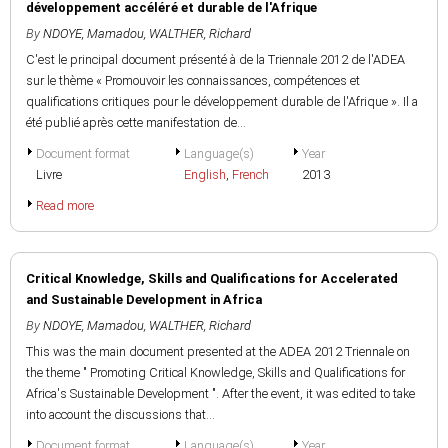
développement accéléré et durable de l'Afrique
By
NDOYE, Mamadou
,
WALTHER, Richard
C'est le principal document présenté à de la Triennale 2012 de l'ADEA
sur le thème « Promouvoir les connaissances, compétences et
qualifications critiques pour le développement durable de l'Afrique ». Il a
été publié après cette manifestation de...
Document format
Language(s)
Year
Livre
English
,
French
2013
Read more
Critical Knowledge, Skills and Qualifications for Accelerated
and Sustainable Development in Africa
By
NDOYE, Mamadou
,
WALTHER, Richard
This was the main document presented at the ADEA 2012 Triennale on
the theme " Promoting Critical Knowledge, Skills and Qualifications for
Africa's Sustainable Development ". After the event, it was edited to take
into account the discussions that...
Document format
Language(s)
Year