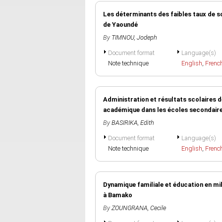
Les déterminants des faibles taux de 
de Yaoundé
By
TIMNOU, Jodeph
Document format
Language(s)
Note technique
English
,
Frenc
Administration et résultats scolaires 
académique dans les écoles secondaire
By
BASIRIKA, Edith
Document format
Language(s)
Note technique
English
,
Frenc
Dynamique familiale et éducation en mili
à Bamako
By
ZOUNGRANA, Cecile