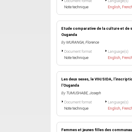
Document format
Language(s)
Note technique
English
,
Frenc
Etude comparative de la culture et de s
Ouganda
By
MURANGA, Florence
Document format
Language(s)
Note technique
English
,
Frenc
Les deux sexes, le VIH/SIDA, l'inscript
l'Ouganda
By
TUMUSHABE, Joseph
Document format
Language(s)
Note technique
English
,
Frenc
Femmes et jeunes filles des communaut