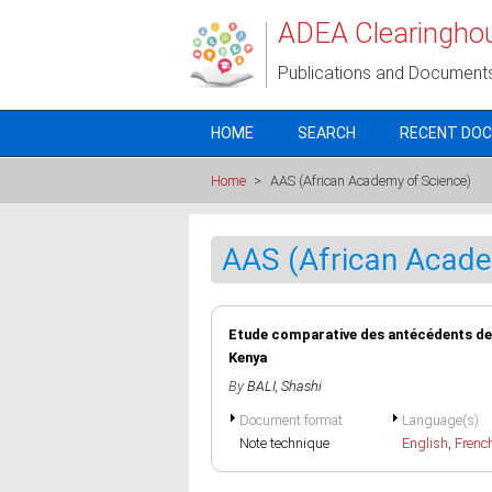
Skip to main content
ADEA Clearingho
Publications and Document
HOME
SEARCH
RECENT DO
Home
>
AAS (African Academy of Science)
AAS (African Acade
Etude comparative des antécédents des 
Kenya
By
BALI, Shashi
Document format
Language(s)
Note technique
English
,
Frenc