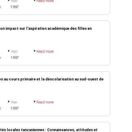
Year
Read more
h
1997
on impact sur l'aspiration académique des filles en
Year
Read more
h
1997
ion au cours primaire et la déscolarisation au sud-ouest de
Year
Read more
h
1997
és locales tanzaniennes : Connaissances, attitudes et