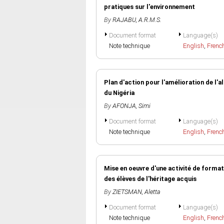
pratiques sur l'environnement
By
RAJABU, A.R.M.S.
Document format
Language(s)
Note technique
English
,
Frenc
Plan d'action pour l'amélioration de l'
du Nigéria
By
AFONJA, Simi
Document format
Language(s)
Note technique
English
,
Frenc
Mise en oeuvre d'une activité de forma
des élèves de l'héritage acquis
By
ZIETSMAN, Aletta
Document format
Language(s)
Note technique
English
,
Frenc