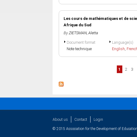
Les cours de mathématiques et de scien
Afrique du Sud
By
ZIETSMAN, Aletta
Document format
Language(s)
Note technique
English
,
Frenc
Pages
1
2
3
About us
Contact
Login
© 2015 Association for the Development of Education