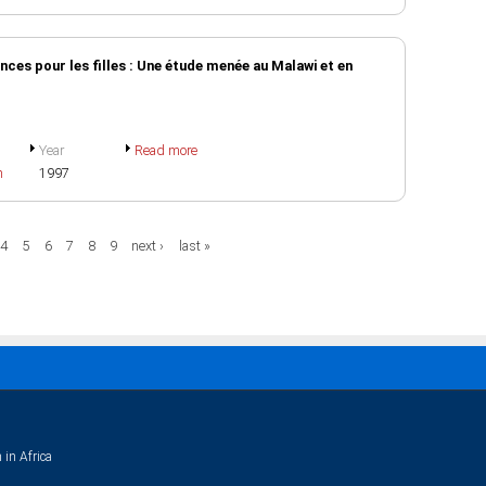
ces pour les filles : Une étude menée au Malawi et en
Year
Read more
h
1997
4
5
6
7
8
9
next ›
last »
 in Africa