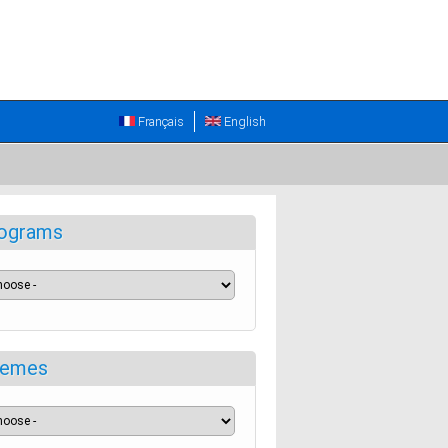
Français
English
ograms
emes