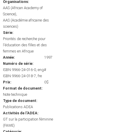
Organisations:
AAS (African Academy of
Science)
AAS (Académie africaine des
sciences)
Série:
Priorités de recherche pour
l'éducation des filles et des
femmes en Afrique
Année:
1997
Numéro de série:
ISBN:9966-24-016-0, eng#
ISBN:9966-24-018-7, fre
Prix:
0$
Format de document:
Note technique
Type de document:
Publications ADEA
Activités de l'ADEA:
GT sur la participation féminine
(FAWE)
Catégorie: