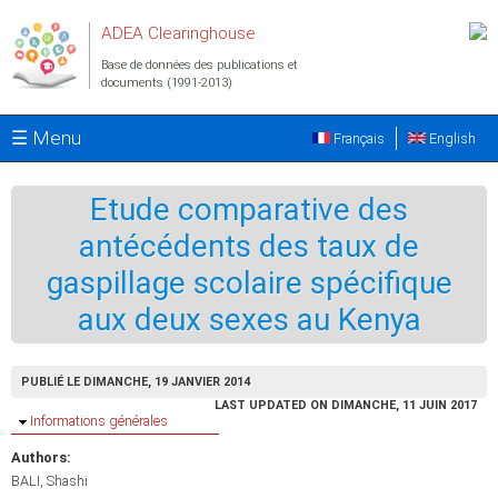
Aller au contenu principal
ADEA Clearinghouse
Base de données des publications et
documents (1991-2013)
☰ Menu
Français
English
Etude comparative des
antécédents des taux de
gaspillage scolaire spécifique
aux deux sexes au Kenya
PUBLIÉ LE DIMANCHE, 19 JANVIER 2014
LAST UPDATED ON DIMANCHE, 11 JUIN 2017
Masquer
Informations générales
Authors:
BALI, Shashi