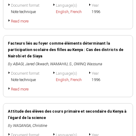
Document format
Language(s)
Year
Note technique
English
,
French
1996
Read more
Facteurs liés au foyer comme éléments déterminant la
participation scolaire des filles au Kenya : Cas des districts de
Nairobi et de Siaya
By
ABAGI, Jared Okwach
,
WAMAHIU, S.
,
OWINO, Wassuna
Document format
Language(s)
Year
Note technique
English
,
French
1996
Read more
Attitude des élèves des cours primaire et secondaire du Kenya à
l'égard de la science
By
WASANGA, Christine
Document format
Language(s)
Year