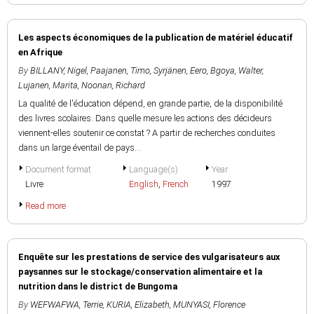
Les aspects économiques de la publication de matériel éducatif
en Afrique
By
BILLANY, Nigel
,
Paajanen, Timo
,
Syrjänen, Eero
,
Bgoya, Walter
,
Lujanen, Marita
,
Noonan, Richard
La qualité de l'éducation dépend, en grande partie, de la disponibilité
des livres scolaires. Dans quelle mesure les actions des décideurs
viennent-elles soutenir ce constat ? A partir de recherches conduites
dans un large éventail de pays...
Document format
Language(s)
Year
Livre
English
,
French
1997
Read more
Enquête sur les prestations de service des vulgarisateurs aux
paysannes sur le stockage/conservation alimentaire et la
nutrition dans le district de Bungoma
By
WEFWAFWA, Terrie
,
KURIA, Elizabeth
,
MUNYASI, Florence