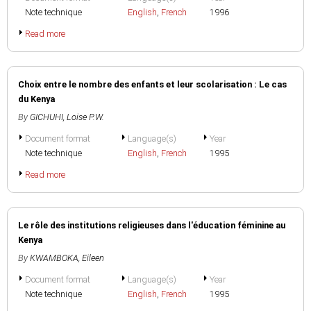
Note technique
English
,
French
1996
Read more
Choix entre le nombre des enfants et leur scolarisation : Le cas
du Kenya
By
GICHUHI, Loise P.W.
Document format
Language(s)
Year
Note technique
English
,
French
1995
Read more
Le rôle des institutions religieuses dans l'éducation féminine au
Kenya
By
KWAMBOKA, Eileen
Document format
Language(s)
Year
Note technique
English
,
French
1995