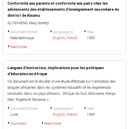
Conformité aux parents et conformité aux pairs chez les
adolescents des établissements d'enseignement secondaire du
district de Kisumu
By
OCHIENG, Mary Goretty
Document format
Language(s)
Year
Note technique
English
,
French
1997
Read more
Langues d'instruction, Implications pour les politiques
d'éducation en Afrique
Ce document est le résultat d'une étude effectuée sur l'utilisation des
langues africaines dans les systèmes éducatifs et les expériences
conduites dans six pays africains : Afrique du Sud, Botswana, Kenya,
Mali, Nigéria et Tanzanie. L...
Document format
Language(s)
Year
Livre
English
,
French
1997
Download
Read more