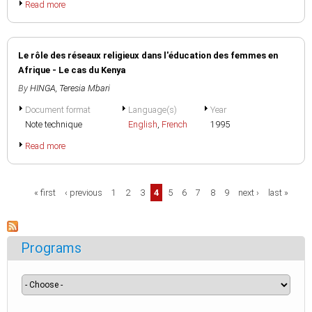
Read more
Le rôle des réseaux religieux dans l'éducation des femmes en
Afrique - Le cas du Kenya
By
HINGA, Teresia Mbari
Document format
Language(s)
Year
Note technique
English
,
French
1995
Read more
Pages
« first
‹ previous
1
2
3
4
5
6
7
8
9
next ›
last »
Programs