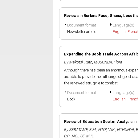
Reviews in Burkina Faso, Ghana, Lesot
Document format
Language(s)
Newsletter article
English
,
Frenc
Expanding the Book Trade Across Africa
By
Makotsi, Ruth
,
MUSONDA, Flora
Although there has been an enormous expansi
are able to provide the full range of good qua
the renewed struggle to combat...
Document format
Language(s)
Book
English
,
Frenc
Review of Education Sector Analysis in
By
SEBATANE, E.M.
,
NTOI, V.M.
,
NTHUNYA, E
D.P.
,
MOLISE, M.K.