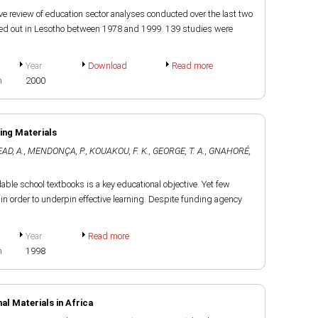
tive review of education sector analyses conducted over the last two
ried out in Lesotho between 1978 and 1999. 139 studies were
Year
Download
Read more
h
2000
ing Materials
AD, A.
,
MENDONÇA, P.
,
KOUAKOU, F. K.
,
GEORGE, T. A.
,
GNAHORÉ,
rdable school textbooks is a key educational objective. Yet few
in order to underpin effective learning. Despite funding agency
Year
Read more
h
1998
l Materials in Africa