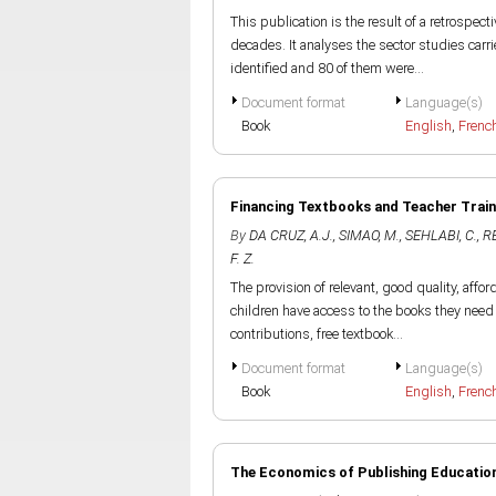
This publication is the result of a retrospec
decades. It analyses the sector studies car
identified and 80 of them were...
Document format
Language(s)
Book
English
,
Frenc
Financing Textbooks and Teacher Train
By
DA CRUZ, A.J.
,
SIMAO, M.
,
SEHLABI, C.
,
RE
F. Z.
The provision of relevant, good quality, affo
children have access to the books they need 
contributions, free textbook...
Document format
Language(s)
Book
English
,
Frenc
The Economics of Publishing Educationa