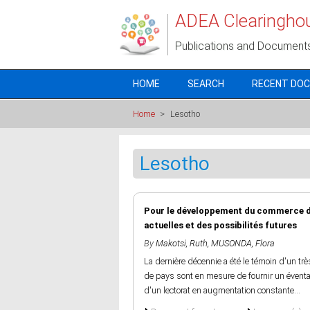
Skip to main content
ADEA Clearingho
Publications and Document
HOME
SEARCH
RECENT DO
Home
>
Lesotho
Lesotho
Pour le développement du commerce du l
actuelles et des possibilités futures
By
Makotsi, Ruth
,
MUSONDA, Flora
La dernière décennie a été le témoin d'un t
de pays sont en mesure de fournir un évent
d'un lectorat en augmentation constante...