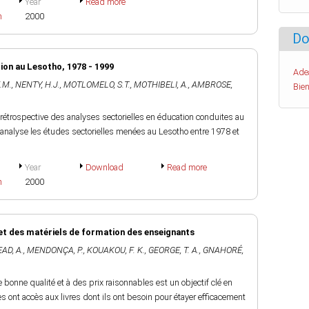
Year
Read more
h
2000
Do
tion au Lesotho, 1978 - 1999
Ade
.M.
,
NENTY, H.J.
,
MOTLOMELO, S.T.
,
MOTHIBELI, A.
,
AMBROSE,
Bien
e rétrospective des analyses sectorielles en éducation conduites au
 analyse les études sectorielles menées au Lesotho entre 1978 et
Year
Download
Read more
h
2000
et des matériels de formation des enseignants
AD, A.
,
MENDONÇA, P.
,
KOUAKOU, F. K.
,
GEORGE, T. A.
,
GNAHORÉ,
e bonne qualité et à des prix raisonnables est un objectif clé en
 ont accès aux livres dont ils ont besoin pour étayer efficacement