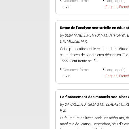
Document format
Language(s)
Livre
English
,
Frenc
Revue de l'analyse sectorielle en éduca
By
SEBATANE, E.M.
,
NTOI, V.M.
,
NTHUNYA, E
D.P.
,
MOLISE, M.K.
Cette publication est le résultat d'une étud
cours de ces deux dernières décennies. Elle
1999. Cent trente neuf...
Document format
Language(s)
Livre
English
,
Frenc
Le financement des manuels scolaires 
By
DA CRUZ, A.J.
,
SIMAO, M.
,
SEHLABI, C.
,
RE
F. Z.
La fourniture de livres scolaires adéquats, d
matière d'éducation. Cependant, peu d'élèves