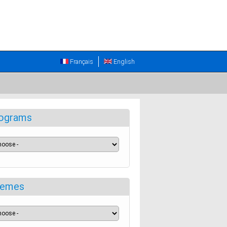
Français
English
ograms
emes