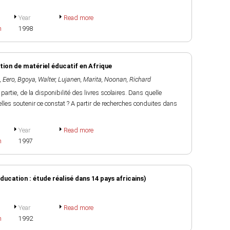
Year
Read more
h
1998
ion de matériel éducatif en Afrique
, Eero
,
Bgoya, Walter
,
Lujanen, Marita
,
Noonan, Richard
artie, de la disponibilité des livres scolaires. Dans quelle
lles soutenir ce constat ? A partir de recherches conduites dans
Year
Read more
h
1997
ducation : étude réalisé dans 14 pays africains)
Year
Read more
h
1992