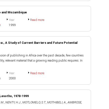
ho and Mozambique
Year
Read more
h
1999
:, A Study of Current Barriers and Future Potential
on of publishing in Africa over the past decade, few countries
lity, relevant material that a growing reading public requires. In
Year
Read more
h
2000
 Lesotho, 1978-1999
.M.
,
NENTY, H.J.
,
MOTLOMELO, S.T.
,
MOTHIBELI, A.
,
AMBROSE,