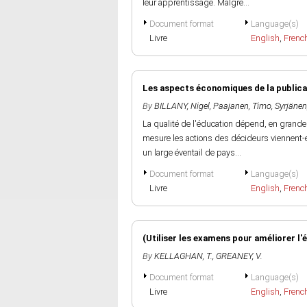
leur apprentissage. Malgré...
Document format
Language(s)
Livre
English
,
Frenc
Les aspects économiques de la publicat
By
BILLANY, Nigel
,
Paajanen, Timo
,
Syrjänen
La qualité de l'éducation dépend, en grande p
mesure les actions des décideurs viennent-e
un large éventail de pays...
Document format
Language(s)
Livre
English
,
Frenc
(Utiliser les examens pour améliorer l'é
By
KELLAGHAN, T.
,
GREANEY, V.
Document format
Language(s)
Livre
English
,
Frenc