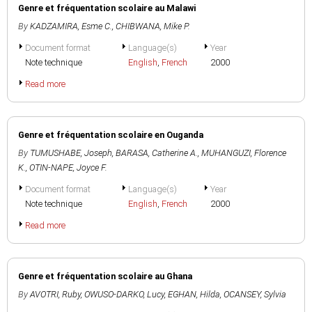
Genre et fréquentation scolaire au Malawi
By
KADZAMIRA, Esme C.
,
CHIBWANA, Mike P.
Document format
Language(s)
Year
Note technique
English
,
French
2000
Read more
Genre et fréquentation scolaire en Ouganda
By
TUMUSHABE, Joseph
,
BARASA, Catherine A.
,
MUHANGUZI, Florence
K.
,
OTIN-NAPE, Joyce F.
Document format
Language(s)
Year
Note technique
English
,
French
2000
Read more
Genre et fréquentation scolaire au Ghana
By
AVOTRI, Ruby
,
OWUSO-DARKO, Lucy
,
EGHAN, Hilda
,
OCANSEY, Sylvia