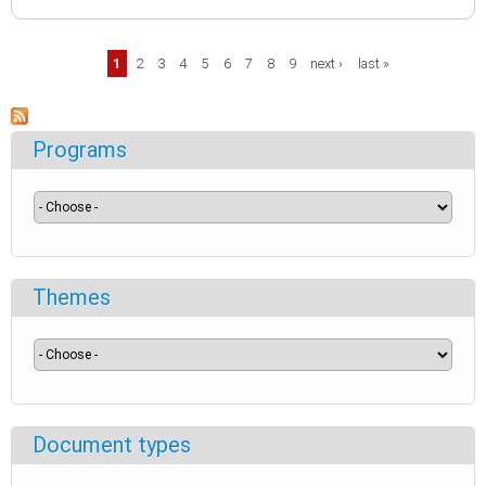
Pages
1
2
3
4
5
6
7
8
9
next ›
last »
Programs
Themes
Document types