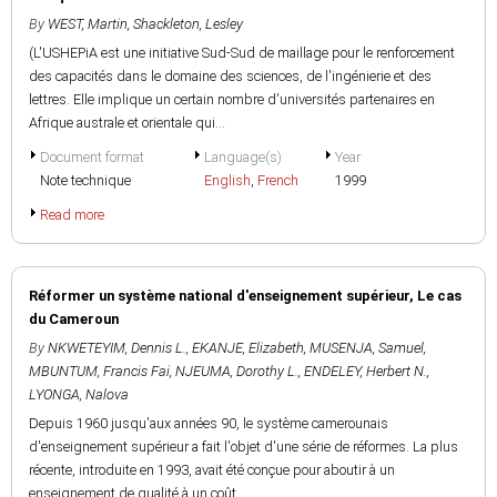
By
WEST, Martin
,
Shackleton, Lesley
(L'USHEPiA est une initiative Sud-Sud de maillage pour le renforcement
des capacités dans le domaine des sciences, de l'ingénierie et des
lettres. Elle implique un certain nombre d'universités partenaires en
Afrique australe et orientale qui...
Document format
Language(s)
Year
Note technique
English
,
French
1999
Read more
Réformer un système national d'enseignement supérieur, Le cas
du Cameroun
By
NKWETEYIM, Dennis L.
,
EKANJE, Elizabeth
,
MUSENJA, Samuel
,
MBUNTUM, Francis Fai
,
NJEUMA, Dorothy L.
,
ENDELEY, Herbert N.
,
LYONGA, Nalova
Depuis 1960 jusqu'aux années 90, le système camerounais
d'enseignement supérieur a fait l'objet d'une série de réformes. La plus
récente, introduite en 1993, avait été conçue pour aboutir à un
enseignement de qualité à un coût...