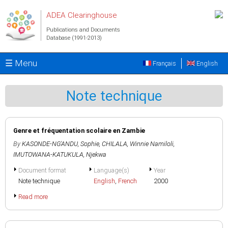
Skip to main content
ADEA Clearinghouse
Publications and Documents
Database (1991-2013)
☰ Menu
Français
English
Note technique
Genre et fréquentation scolaire en Zambie
By
KASONDE-NG'ANDU, Sophie
,
CHILALA, Winnie Namiloli
,
IMUTOWANA-KATUKULA, Njekwa
Document format
Language(s)
Year
Note technique
English
,
French
2000
Read more