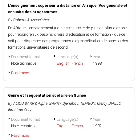
L'enseignement supérieur à distance en Afrique, Vue générale et
annuaire des programmes
By
Roberts & Associates
En Afrique, l'enseignement à distance suscite de plus en plus d'espoir
pour répondre aux besoins divers d'éducation et de formation - que ce
soit pour dispenser des programmes d'alphabétisation de base ou des
formations universitaires de second...
Document format
Language(s)
Year
Note technique
English
,
French
1998
Read more
Genre et fréquentation scolaire en Guinée
By
ALIOU BARRY, Alpha
,
BARRY, Djenabou
,
TEMBON, Mercy
,
DIALLO,
Ibrahima Sory
Document format
Language(s)
Year
Note technique
English
,
French
1997
Read more