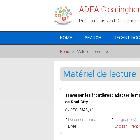
Skip to main content
ADEA Clearingho
Publications and Document
HOME
SEARCH
RECENT DO
Home
>
Matériel de lecture
Matériel de lecture
Traverser les frontières : adapter le ma
de Soul City
By
PERLMAN, H.
Document format
Language(s)
Livre
English
,
Frenc