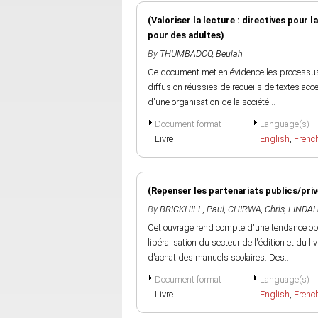
(Valoriser la lecture : directives pour l
pour des adultes)
By
THUMBADOO, Beulah
Ce document met en évidence les processus e
diffusion réussies de recueils de textes acc
d'une organisation de la société...
Document format
Language(s)
Livre
English
,
Frenc
(Repenser les partenariats publics/privé
By
BRICKHILL, Paul
,
CHIRWA, Chris
,
LINDAH
Cet ouvrage rend compte d'une tendance obs
libéralisation du secteur de l'édition et du l
d'achat des manuels scolaires. Des...
Document format
Language(s)
Livre
English
,
Frenc