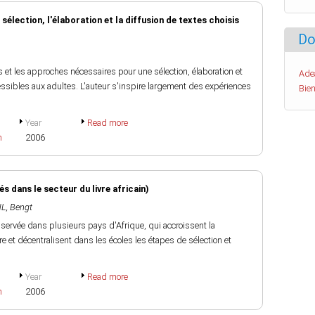
a sélection, l'élaboration et la diffusion de textes choisis
Do
t les approches nécessaires pour une sélection, élaboration et
Ade
essibles aux adultes. L'auteur s'inspire largement des expériences
Bien
Year
Read more
h
2006
s dans le secteur du livre africain)
L, Bengt
ervée dans plusieurs pays d'Afrique, qui accroissent la
ivre et décentralisent dans les écoles les étapes de sélection et
Year
Read more
h
2006