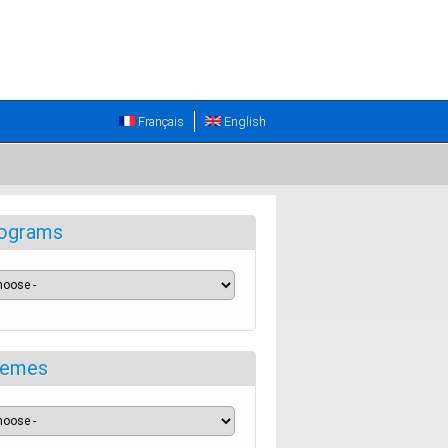
Français
English
ograms
emes