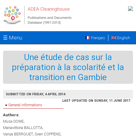
Skip to main content
ADEA Clearinghouse
Publications and Documents
Database (1991-2013)
☰ Menu
Français
English
Une étude de cas sur la
préparation à la scolarité et la
transition en Gambie
SUBMITTED ON FRIDAY, 4 APRIL 2014
LAST UPDATED ON SUNDAY, 11 JUNE 2017
Hide
General informations
Authors:
Musa SOWE
Mariavittoria BALLOTTA
Vanya BERROUET
Sven COPPENS