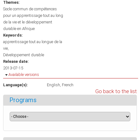
Themes:
Socle commun de compétences
pour un apprentissage tout au long
de la vie et le développement
durable en Afrique
Keywords:
apprentissage tout au longue de la
vie
Développement durable
Release date:
2013-07-15
Hide
Available versions
Language(s):
English
French
Go back to the list
Programs