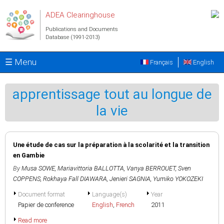
Skip to main content
ADEA Clearinghouse
Publications and Documents
Database (1991-2013)
☰ Menu
Français
English
apprentissage tout au longue de
la vie
Une étude de cas sur la préparation à la scolarité et la transition
en Gambie
By
Musa SOWE
,
Mariavittoria BALLOTTA
,
Vanya BERROUET
,
Sven
COPPENS
,
Rokhaya Fall DIAWARA
,
Jenieri SAGNIA
,
Yumiko YOKOZEKI
Document format
Language(s)
Year
Papier de conference
English
,
French
2011
Read more