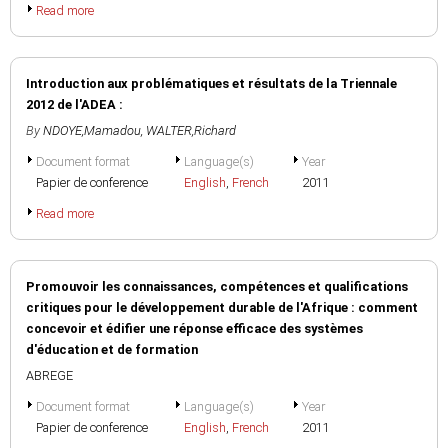
Read more
Introduction aux problématiques et résultats de la Triennale
2012 de l'ADEA :
By
NDOYE,Mamadou
,
WALTER,Richard
Document format
Language(s)
Year
Papier de conference
English
,
French
2011
Read more
Promouvoir les connaissances, compétences et qualifications
critiques pour le développement durable de l'Afrique : comment
concevoir et édifier une réponse efficace des systèmes
d'éducation et de formation
ABREGE
Document format
Language(s)
Year
Papier de conference
English
,
French
2011