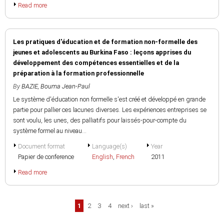
Read more
Les pratiques d'éducation et de formation non-formelle des
jeunes et adolescents au Burkina Faso : leçons apprises du
développement des compétences essentielles et de la
préparation à la formation professionnelle
By
BAZIE, Bouma Jean-Paul
Le système d'éducation non formelle s'est créé et développé en grande
partie pour pallier ces lacunes diverses. Les expériences entreprises se
sont voulu, les unes, des palliatifs pour laissés-pour-compte du
système formel au niveau...
Document format
Language(s)
Year
Papier de conference
English
,
French
2011
Read more
Pages
1
2
3
4
next ›
last »