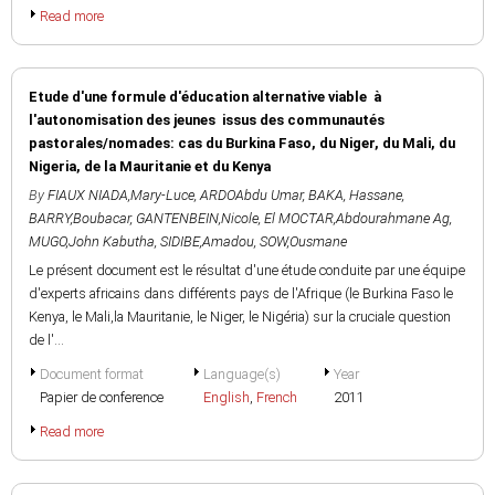
Read more
Etude d'une formule d'éducation alternative viable à
l'autonomisation des jeunes issus des communautés
pastorales/nomades: cas du Burkina Faso, du Niger, du Mali, du
Nigeria, de la Mauritanie et du Kenya
By
FIAUX NIADA,Mary-Luce
,
ARDOAbdu Umar
,
BAKA, Hassane
,
BARRY,Boubacar
,
GANTENBEIN,Nicole
,
El MOCTAR,Abdourahmane Ag
,
MUGO,John Kabutha
,
SIDIBE,Amadou
,
SOW,Ousmane
Le présent document est le résultat d'une étude conduite par une équipe
d'experts africains dans différents pays de l'Afrique (le Burkina Faso le
Kenya, le Mali,la Mauritanie, le Niger, le Nigéria) sur la cruciale question
de l'...
Document format
Language(s)
Year
Papier de conference
English
,
French
2011
Read more