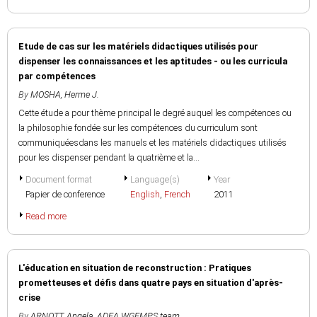
Etude de cas sur les matériels didactiques utilisés pour
dispenser les connaissances et les aptitudes - ou les curricula
par compétences
By
MOSHA, Herme J.
Cette étude a pour thème principal le degré auquel les compétences ou
la philosophie fondée sur les compétences du curriculum sont
communiquéesdans les manuels et les matériels didactiques utilisés
pour les dispenser pendant la quatrième et la...
Document format
Language(s)
Year
Papier de conference
English
,
French
2011
Read more
L'éducation en situation de reconstruction : Pratiques
prometteuses et défis dans quatre pays en situation d'après-
crise
By
ARNOTT, Angela
,
ADEA WGEMPS team