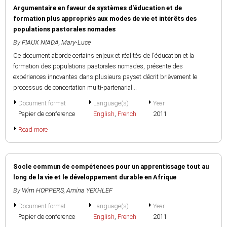
Argumentaire en faveur de systèmes d'éducation et de
formation plus appropriés aux modes de vie et intérêts des
populations pastorales nomades
By
FIAUX NIADA, Mary-Luce
Ce document aborde certains enjeux et réalités de l'éducation et la
formation des populations pastorales nomades, présente des
expériences innovantes dans plusieurs payset décrit brièvement le
processus de concertation multi-partenarial...
Document format
Language(s)
Year
Papier de conference
English
,
French
2011
Read more
Socle commun de compétences pour un apprentissage tout au
long de la vie et le développement durable en Afrique
By
Wim HOPPERS
,
Amina YEKHLEF
Document format
Language(s)
Year
Papier de conference
English
,
French
2011