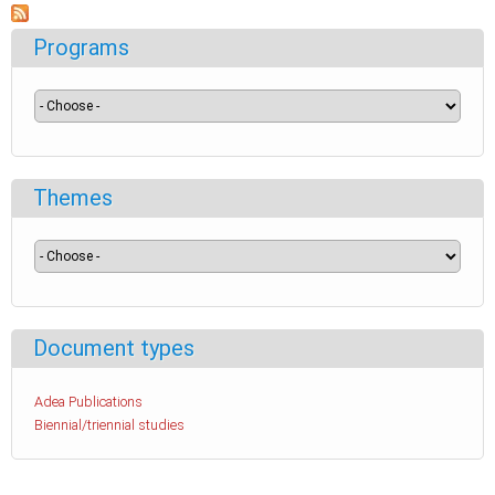
Programs
Themes
Document types
Adea Publications
Biennial/triennial studies