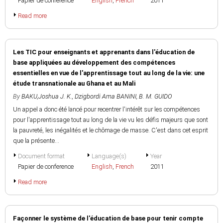
Papier de conference
English
,
French
2011
Read more
Les TIC pour enseignants et apprenants dans l'éducation de
base appliquées au développement des compétences
essentielles en vue de l'apprentissage tout au long de la vie: une
étude transnationale au Ghana et au Mali
By
BAKU,Joshua J. K.
,
Dzigbordi Ama BANINI
,
B. M. GUIDO
Un appel a donc été lancé pour recentrer l'intérêt sur les compétences
pour l'apprentissage tout au long de la vie vu les défis majeurs que sont
la pauvreté, les inégalités et le chômage de masse. C'est dans cet esprit
que la présente...
Document format
Language(s)
Year
Papier de conference
English
,
French
2011
Read more
Façonner le système de l'éducation de base pour tenir compte