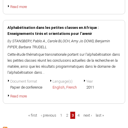
Read more
Alphabétisation dans les petites classes en Afrique :
Enseignements tirés et orientations pour l'avenir
By
STANSBERY, Pablo A.
,
Carole BLOCH
,
Amy Jo DOWD
,
Benjamin
PIPER
,
Barbara TRUDELL
Cette étude thématique transnationale portant sur l'alphabétisation dans
les petites classes réunit les conclusions actuelles de la recherche en la
matière, ainsi que les résultats programmatiques dans le domaine de
l'alphabétisation dans...
Document format
Language(s)
Year
Papier de conference
English
,
French
2011
Read more
Pages
« first
‹ previous
1
2
3
4
next ›
last »