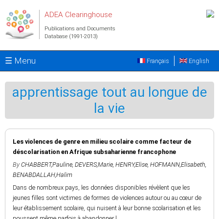
Skip to main content
ADEA Clearinghouse
Publications and Documents
Database (1991-2013)
☰ Menu
Français
English
apprentissage tout au longue de
la vie
Les violences de genre en milieu scolaire comme facteur de
déscolarisation en Afrique subsaharienne francophone
By
CHABBERT,Pauline
,
DEVERS,Marie
,
HENRY,Elise
,
HOFMANN,Elisabeth
,
BENABDALLAH,Halim
Dans de nombreux pays, les données disponibles révèlent que les
jeunes filles sont victimes de formes de violences autour ou au cœur de
leur établissement scolaire, qui nuisent à leur bonne scolarisation et les
poussent même parfois à abandonner l...