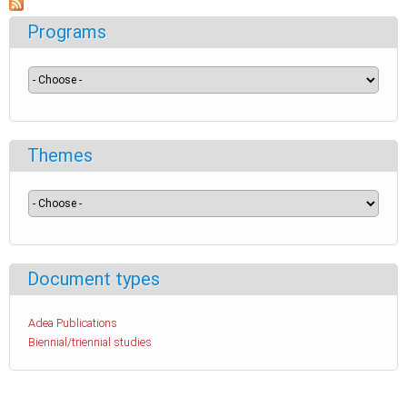
Programs
Themes
Document types
Adea Publications
Biennial/triennial studies