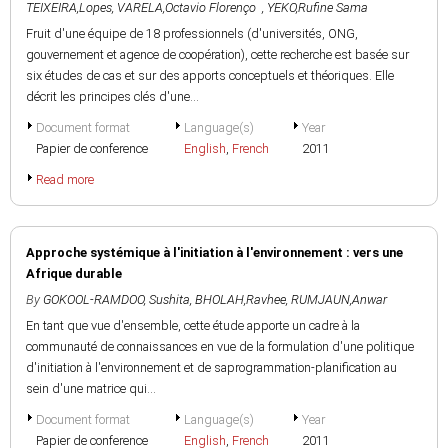
TEIXEIRA,Lopes
,
VARELA,Octavio Florenço
,
YEKO,Rufine Sama
Fruit d'une équipe de 18 professionnels (d'universités, ONG,
gouvernement et agence de coopération), cette recherche est basée sur
six études de cas et sur des apports conceptuels et théoriques. Elle
décrit les principes clés d'une...
Document format
Language(s)
Year
Papier de conference
English
,
French
2011
Read more
Approche systémique à l'initiation à l'environnement : vers une
Afrique durable
By
GOKOOL-RAMDOO, Sushita
,
BHOLAH,Ravhee
,
RUMJAUN,Anwar
En tant que vue d'ensemble, cette étude apporte un cadre à la
communauté de connaissances en vue de la formulation d'une politique
d'initiation à l'environnement et de saprogrammation-planification au
sein d'une matrice qui...
Document format
Language(s)
Year
Papier de conference
English
,
French
2011