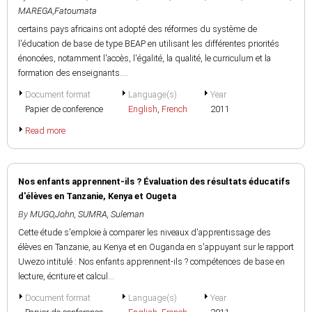
MAREGA,Fatoumata
certains pays africains ont adopté des réformes du système de
l'éducation de base de type BEAP en utilisant les différentes priorités
énoncées, notamment l'accès, l'égalité, la qualité, le curriculum et la
formation des enseignants....
Document format
Language(s)
Year
Papier de conference
English
,
French
2011
Read more
Nos enfants apprennent-ils ? Évaluation des résultats éducatifs
d'élèves en Tanzanie, Kenya et Ougeta
By
MUGO,John
,
SUMRA, Suleman
Cette étude s'emploie à comparer les niveaux d'apprentissage des
élèves en Tanzanie, au Kenya et en Ouganda en s'appuyant sur le rapport
Uwezo intitulé : Nos enfants apprennent-ils ? compétences de base en
lecture, écriture et calcul...
Document format
Language(s)
Year