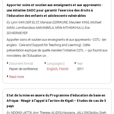
Apporter soins et soutien aux enseignants et aux apprenants :
une initiative SADC pour garantir l'exercice des droits à
l'éducation des enfants et adolescents vulnérables
By
Lynn VAN DER ELST
,
Manasa DZIRIKURE
,
Maureen KING
,
Michael
MAIN
,
Lomthandazo MAVIMBELA
,
Mhle MTHIMKHULU
,
Eva
SCHIERMEYER
Apporter soins et soutien aux enseignants et aux apprenants -CSTL- (en
anglais : Care and Support for Teaching and Learning). Cette
présentation explique de quelle manière l'initiative CSTL – qui fournit aux
ministères de l'Education un...
Document format
Language(s)
Year
Papier de conference
English
,
French
2011
Read more
Etat de la mise en œuvre du Programme d'éducation de base en
Afrique : Réagir à l'appel à l'action de Kigali – Etudes de cas de 3
pays
By
NDONG-JATTA, Ann Therese
,
ALIDOU,Hassana
,
JALLOW,Saidou Sireh
,