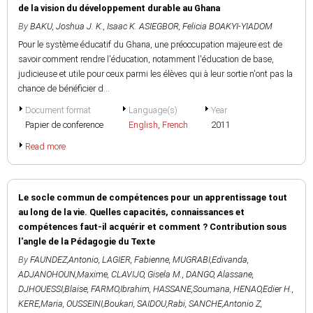
de la vision du développement durable au Ghana
By
BAKU, Joshua J. K.
,
Isaac K. ASIEGBOR
,
Felicia BOAKYI-YIADOM
Pour le système éducatif du Ghana, une préoccupation majeure est de
savoir comment rendre l'éducation, notamment l'éducation de base,
judicieuse et utile pour ceux parmi les élèves qui à leur sortie n'ont pas la
chance de bénéficier d...
Document format
Language(s)
Year
Papier de conference
English
,
French
2011
Read more
Le socle commun de compétences pour un apprentissage tout
au long de la vie. Quelles capacités, connaissances et
compétences faut-il acquérir et comment ? Contribution sous
l'angle de la Pédagogie du Texte
By
FAUNDEZ,Antonio
,
LAGIER, Fabienne
,
MUGRABI,Edivanda
,
ADJANOHOUN,Maxime
,
CLAVIJO, Gisela M.
,
DANGO, Alassane
,
DJHOUESSI,Blaise
,
FARMO,Ibrahim
,
HASSANE,Soumana
,
HENAO,Edier H.
,
KERE,Maria
,
OUSSEINI,Boukari
,
SAIDOU,Rabi
,
SANCHE,Antonio Z
,