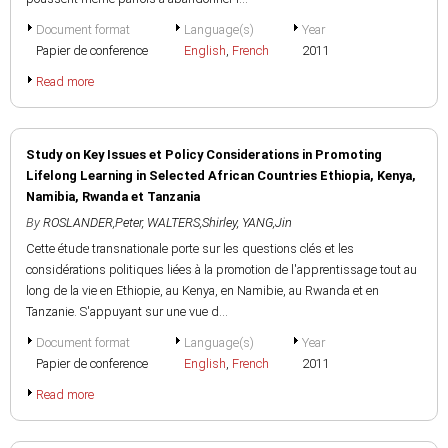
Document format
Language(s)
Year
Papier de conference
English
,
French
2011
Read more
Study on Key Issues et Policy Considerations in Promoting
Lifelong Learning in Selected African Countries Ethiopia, Kenya,
Namibia, Rwanda et Tanzania
By
ROSLANDER,Peter
,
WALTERS,Shirley
,
YANG,Jin
Cette étude transnationale porte sur les questions clés et les
considérations politiques liées à la promotion de l'apprentissage tout au
long de la vie en Ethiopie, au Kenya, en Namibie, au Rwanda et en
Tanzanie. S'appuyant sur une vue d...
Document format
Language(s)
Year
Papier de conference
English
,
French
2011
Read more