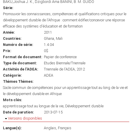
BAKU,Joshua J. K.
Dzigbordi Ama BANINI
B. M. GUIDO
Série:
Promouvoir les connaissances, compétences et qualifications critiques pour le
développement durable de l'Afrique : comment édifier/concevoir une réponse
efficace des systèmes d'éducation et de formation
Année:
2011
Countries:
Ghana
Mali
Numéro de série:
1.4.04
Prix:
0$
Format de document:
Papier de conference
Type de document:
Etudes Biennale/Triennale
Activités de l'ADEA:
Triennale de l'ADEA, 2012
Catégorie:
ADEA
Thèmes Thèmes:
Socle commun de compétences pour un apprentissage tout au long de la vie et
le développement durable en Afrique
Mots clés:
apprentissage tout au longue de la vie
Développement durable
Date de parution:
2013-07-15
Masquer
Versions disponibles
Langue(s):
Anglais
Français