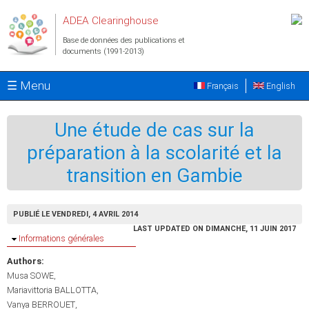
Aller au contenu principal
ADEA Clearinghouse
Base de données des publications et
documents (1991-2013)
☰ Menu
Français
English
Une étude de cas sur la
préparation à la scolarité et la
transition en Gambie
PUBLIÉ LE VENDREDI, 4 AVRIL 2014
LAST UPDATED ON DIMANCHE, 11 JUIN 2017
Masquer
Informations générales
Authors:
Musa SOWE
Mariavittoria BALLOTTA
Vanya BERROUET