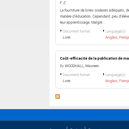
F. Z.
La fourniture de livres scolaires adéquats, d
matière d'éducation. Cependant, peu d'élèves
leur apprentissage. Malgré...
Document format
Language(s)
Livre
Anglais
,
Franç
Coût-efficacité de la publication de ma
By
WOODHALL, Maureen
Document format
Language(s)
Livre
Anglais
,
Franç