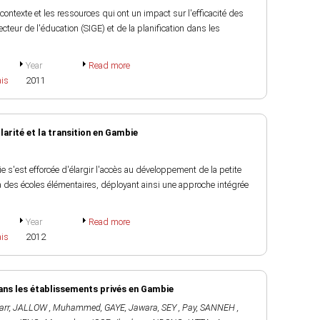
 contexte et les ressources qui ont un impact sur l'efficacité des
eur de l'éducation (SIGE) et de la planification dans les
Year
Read more
ais
2011
larité et la transition en Gambie
ie s'est efforcée d'élargir l'accès au développement de la petite
 à des écoles élémentaires, déployant ainsi une approche intégrée
Year
Read more
ais
2012
ans les établissements privés en Gambie
arr
,
JALLOW , Muhammed
,
GAYE, Jawara
,
SEY , Pay
,
SANNEH ,