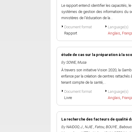
Le rapport entend identifier les capacités, le
systèmes de gestion des informations du sect
ministères de l'éducation de la...
Document format
Language(s)
Rapport
Anglais
,
Franç
étude de cas sur la préparation à la sco
By
SOWE, Musa
À travers son initiative Vision 2020, la Gamb
enfance par la création de centres rattachés
tenant compte de la santé,...
Document format
Language(s)
Livre
Anglais
,
Franç
La recherche des facteurs de qualité d
By
NAIDOO, J.
,
NJIE , Fatou
,
BOUYE , Babouc