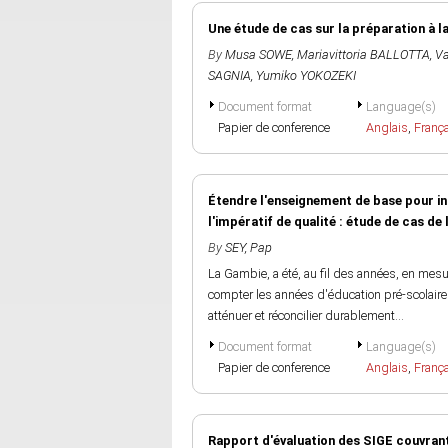
Une étude de cas sur la préparation à la
By
Musa SOWE
,
Mariavittoria BALLOTTA
,
V
SAGNIA
,
Yumiko YOKOZEKI
Document format
Language(s)
Papier de conference
Anglais
,
Franç
Étendre l'enseignement de base pour in
l'impératif de qualité : étude de cas de
By
SEY, Pap
La Gambie, a été, au fil des années, en mes
compter les années d'éducation pré-scolaire
atténuer et réconcilier durablement...
Document format
Language(s)
Papier de conference
Anglais
,
Franç
Rapport d'évaluation des SIGE couvran