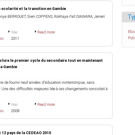
 scolarité et la transition en Gambie
Ty
anya BERROUET
,
Sven COPPENS
,
Rokhaya Fall DIAWARA
,
Jenieri
Etud
Year
Read more
Pub
ais
2011
clure le premier cycle du secondaire tout en maintenant
 la Gambie
ure de fournir neuf années d'éducation ininterrompue, sans
. Une des difficultés majeures liée à ces changements consistait à
Year
Read more
ais
2008
t 12 pays de la CEDEAO 2010