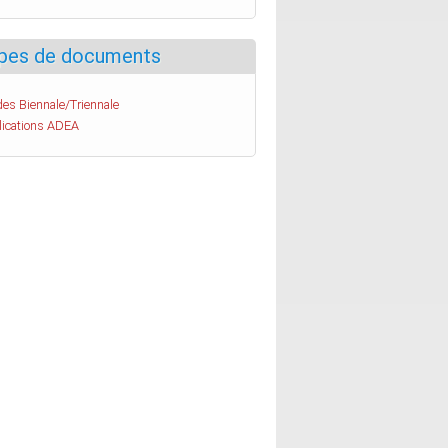
pes de documents
es Biennale/Triennale
lications ADEA