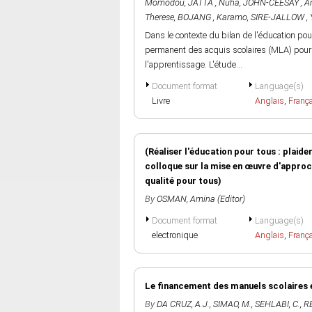
Momodou
,
JATTA , Nuha
,
JOHN-CEESAY , A
Therese
,
BOJANG , Karamo
,
SIRE-JALLOW , 
Dans le contexte du bilan de l'éducation pou
permanent des acquis scolaires (MLA) pour i
l'apprentissage. L'étude...
Document format
Language(s)
Livre
Anglais
,
Franç
(Réaliser l'éducation pour tous : plaid
colloque sur la mise en œuvre d'approc
qualité pour tous)
By
OSMAN, Amina (Editor)
Document format
Language(s)
electronique
Anglais
,
Franç
Le financement des manuels scolaires 
By
DA CRUZ, A.J.
,
SIMAO, M.
,
SEHLABI, C.
,
RE