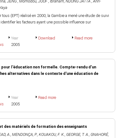
nna
,
JENG , Momodou
,
JOOF , Ibraham
,
NDONG JATTA , Ann-
Yaya
r tous (EPT) réalisé en 2000, la Gambie a mené une étude de suivi
dentifier les facteurs ayant une possible influence sur
Year
Download
Read more
ais
2005
er pour l'éducation non formelle. Compte-rendu d'un
hes alternatives dans le contexte d'une éducation de
Year
Read more
ais
2005
et des matériels de formation des enseignants
AD, A.
,
MENDONÇA, P.
,
KOUAKOU, F. K.
,
GEORGE, T. A.
,
GNAHORÉ,