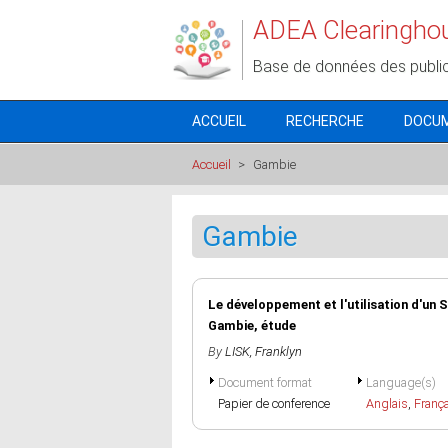
Aller au contenu principal
ADEA Clearingho
Base de données des publi
ACCUEIL
RECHERCHE
DOCU
Accueil
>
Gambie
Gambie
Le développement et l'utilisation d'un 
Gambie, étude
By
LISK, Franklyn
Document format
Language(s)
Papier de conference
Anglais
,
Franç