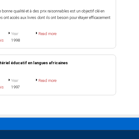
e bonne qualité et à des prix raisonnables est un objectif clé en
 ont accès aux livres dont ils ont besoin pour étayer efficacement
Year
Read more
ais
1998
tériel éducatif en langues africaines
Year
Read more
ais
1997