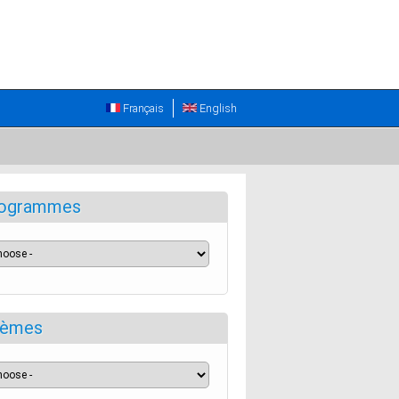
Français
English
ogrammes
èmes