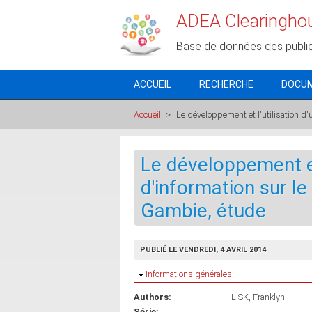
Aller au contenu principal
ADEA Clearingho
Base de données des publi
ACCUEIL
RECHERCHE
DOCU
Accueil
>
Le développement et l'utilisation d
Le développement et
d'information sur le
Gambie, étude
PUBLIÉ LE VENDREDI, 4 AVRIL 2014
Masquer
Informations générales
Authors:
LISK, Franklyn
Série: