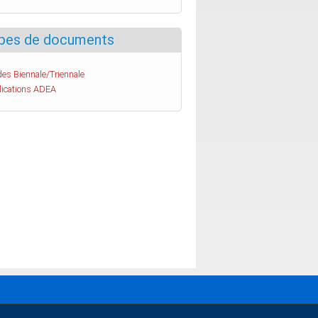
pes de documents
es Biennale/Triennale
lications ADEA