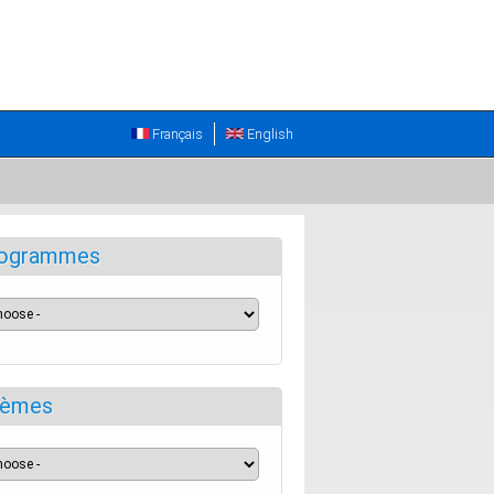
Français
English
ogrammes
èmes