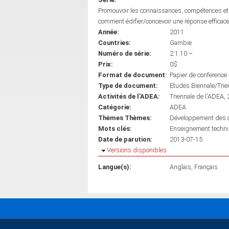
Promouvoir les connaissances, compétences et q
comment édifier/concevoir une réponse efficac
Année:
2011
Countries:
Gambie
Numéro de série:
2.1.10 –
Prix:
0$
Format de document:
Papier de conference
Type de document:
Etudes Biennale/Trie
Activités de l'ADEA:
Triennale de l'ADEA,
Catégorie:
ADEA
Thèmes Thèmes:
Développement des co
Mots clés:
Enseignement techn
Date de parution:
2013-07-15
Masquer
Versions disponibles
Langue(s):
Anglais
Français