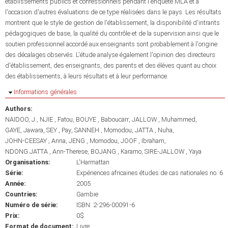
établissements publics et confessionnels pendant l'enquête MLA et à
l'occasion d'autres évaluations de ce type réalisées dans le pays. Les résultats
montrent que le style de gestion de l'établissement, la disponibilité d'intrants
pédagogiques de base, la qualité du contrôle et de la supervision ainsi que le
soutien professionnel accordé aux enseignants sont probablement à l'origine
des décalages observés. L'étude analyse également l'opinion des directeurs
d'établissement, des enseignants, des parents et des élèves quant au choix
des établissements, à leurs résultats et à leur performance.
Masquer
Informations générales
Authors:
NAIDOO, J.
NJIE , Fatou
BOUYE , Baboucarr
JALLOW , Muhammed
GAYE, Jawara
SEY , Pay
SANNEH , Momodou
JATTA , Nuha
JOHN-CEESAY , Anna
JENG , Momodou
JOOF , Ibraham
NDONG JATTA , Ann-Therese
BOJANG , Karamo
SIRE-JALLOW , Yaya
Organisations:
L'Harmattan
Série:
Expériences africaines études de cas nationales no. 6
Année:
2005
Countries:
Gambie
Numéro de série:
ISBN: 2-296-00091-6
Prix:
0$
Format de document:
Livre