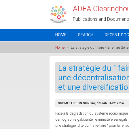
Skip to main content
ADEA Clearingho
Publications and Document
HOME
SEARCH
RECENT DO
Home
>
La stratégie du " faire - faire " au Sé
La stratégie du " fai
une décentralisation
et une diversificati
SUBMITTED ON SUNDAY, 19 JANUARY 2014
Face à la dégradation du système économique e
démographie galopante, le ministère sénégalais
une stratégie, dite du " faire-faire " pour faire f