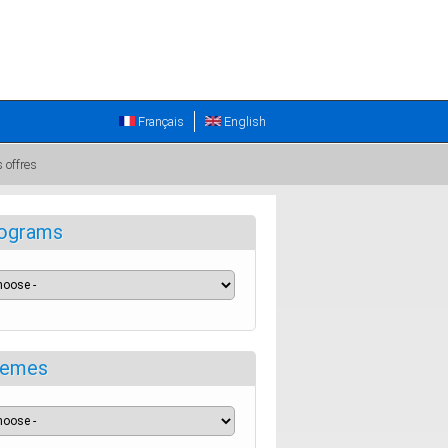
Français
English
s offres
ograms
emes