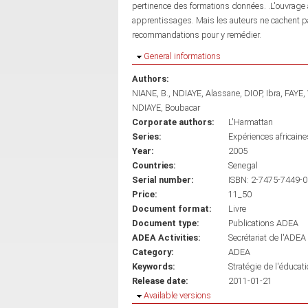
pertinence des formations données. .L'ouvrage 
apprentissages. Mais les auteurs ne cachent p
recommandations pour y remédier.
Hide
General informations
Authors:
NIANE, B.
NDIAYE, Alassane
DIOP, Ibra
FAYE,
NDIAYE, Boubacar
Corporate authors:
L'Harmattan
Series:
Expériences africaine
Year:
2005
Countries:
Senegal
Serial number:
ISBN: 2-7475-7449-0
Price:
11_50
Document format:
Livre
Document type:
Publications ADEA
ADEA Activities:
Secrétariat de l'ADEA
Category:
ADEA
Keywords:
Stratégie de l'éducat
Release date:
2011-01-21
Hide
Available versions