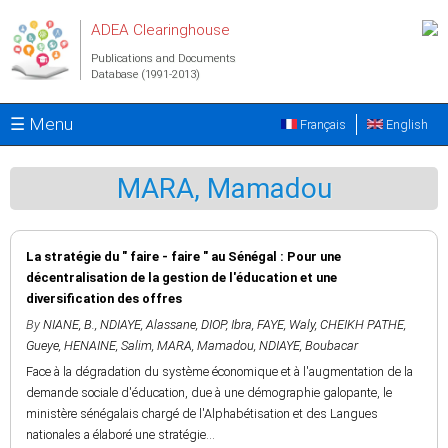
Skip to main content
ADEA Clearinghouse
Publications and Documents
Database (1991-2013)
☰ Menu
Français
English
MARA, Mamadou
La stratégie du " faire - faire " au Sénégal : Pour une
décentralisation de la gestion de l'éducation et une
diversification des offres
By
NIANE, B.
,
NDIAYE, Alassane
,
DIOP, Ibra
,
FAYE, Waly
,
CHEIKH PATHE,
Gueye
,
HENAINE, Salim
,
MARA, Mamadou
,
NDIAYE, Boubacar
Face à la dégradation du système économique et à l'augmentation de la
demande sociale d'éducation, due à une démographie galopante, le
ministère sénégalais chargé de l'Alphabétisation et des Langues
nationales a élaboré une stratégie...