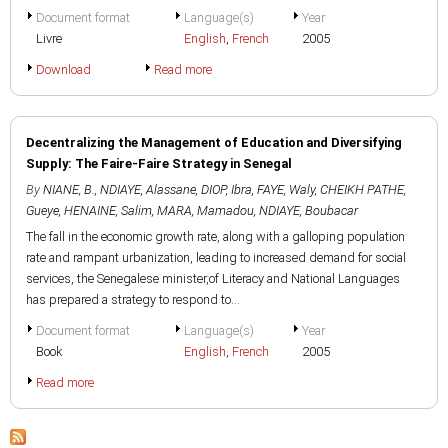
Document format
Language(s)
Year
Livre
English
,
French
2005
Download
Read more
Decentralizing the Management of Education and Diversifying
Supply: The Faire-Faire Strategy in Senegal
By
NIANE, B.
,
NDIAYE, Alassane
,
DIOP, Ibra
,
FAYE, Waly
,
CHEIKH PATHE,
Gueye
,
HENAINE, Salim
,
MARA, Mamadou
,
NDIAYE, Boubacar
The fall in the economic growth rate, along with a galloping population
rate and rampant urbanization, leading to increased demand for social
services, the Senegalese minister,of Literacy and National Languages
has prepared a strategy to respond to...
Document format
Language(s)
Year
Book
English
,
French
2005
Read more