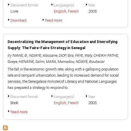
Document format
Language(s)
Year
Livre
English
,
French
2005
Download
Read more
Decentralizing the Management of Education and Diversifying
Supply: The Faire-Faire Strategy in Senegal
By
NIANE, B.
,
NDIAYE, Alassane
,
DIOP, Ibra
,
FAYE, Waly
,
CHEIKH PATHE,
Gueye
,
HENAINE, Salim
,
MARA, Mamadou
,
NDIAYE, Boubacar
The fall in the economic growth rate, along with a galloping population
rate and rampant urbanization, leading to increased demand for social
services, the Senegalese minister,of Literacy and National Languages
has prepared a strategy to respond to...
Document format
Language(s)
Year
Book
English
,
French
2005
Read more