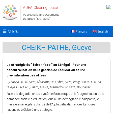
Skip to main content
ADEA Clearinghouse
Publications and Documents
Database (1991-2013)
☰ Menu
Français
English
CHEIKH PATHE, Gueye
La stratégie du " faire - faire " au Sénégal : Pour une
décentralisation de la gestion de l'éducation et une
diversification des offres
By
NIANE, B.
,
NDIAYE, Alassane
,
DIOP, Ibra
,
FAYE, Waly
,
CHEIKH PATHE,
Gueye
,
HENAINE, Salim
,
MARA, Mamadou
,
NDIAYE, Boubacar
Face à la dégradation du système économique et à l'augmentation de la
demande sociale d'éducation, due à une démographie galopante, le
ministère sénégalais chargé de l'Alphabétisation et des Langues
nationales a élaboré une stratégie...