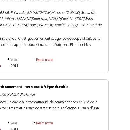
GRABI,Edivanda
,
ADJANOHOUN,Maxime
,
CLAVIJO, Gisela M.
,
,Ibrahim
,
HASSANE,Soumana
,
HENAO,Edier H.
,
KERE,Maria
,
onio Z
,
TEIXEIRA,Lopes
,
VARELA,Octavio Florenço
,
YEKO,Rufine
universités, ONG, gouvernement et agence de coopération), cette
 sur des apports conceptuels et théoriques. Elle décrit les
Year
Read more
h
2011
environnement : vers une Afrique durable
hee
,
RUMJAUN,Anwar
porte un cadre à la communauté de connaissances en vue de la
'environnement et de saprogrammation-planification au sein d'une
Year
Read more
h
2011