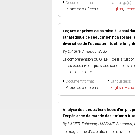
Document format
Language(s)
Papier de conference
English
,
Frenc
Leçons apprises de sa mise à l'essai da
stratégique de l'éducation non formelle 
diversifiée de l'éducation tout le long de
By
DIAGNE, Amadou Wade
La compréhension du GTENF de la situation i
offres éducatives, quels que soient leurs cib
les place…, sont d'...
Document format
Language(s)
Papier de conference
English
,
Frenc
Analyse des coûts/bénéfices d'un progr
l'expérience de Monde des Enfants à T
By
LAGIER, Fabienne
,
HASSANE, Soumana
,
Le programme d'éducation alternative pour