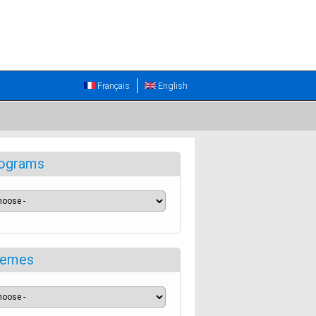
Français
English
ograms
emes