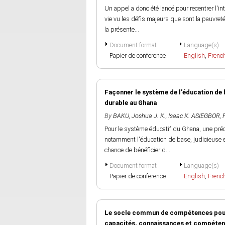
Un appel a donc été lancé pour recentrer l'i
vie vu les défis majeurs que sont la pauvret
la présente...
Document format
Language(s)
Papier de conference
English
,
Frenc
Façonner le système de l'éducation de 
durable au Ghana
By
BAKU, Joshua J. K.
,
Isaac K. ASIEGBOR
,
Pour le système éducatif du Ghana, une pré
notamment l'éducation de base, judicieuse et 
chance de bénéficier d...
Document format
Language(s)
Papier de conference
English
,
Frenc
Le socle commun de compétences pour u
capacités, connaissances et compétenc