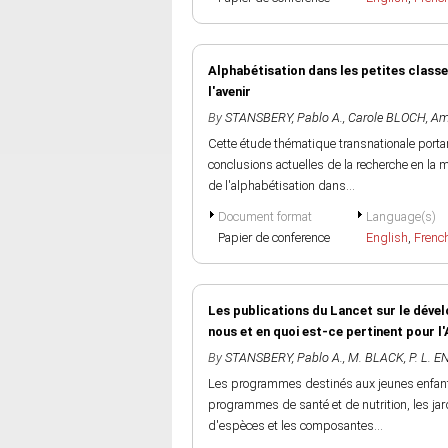
Alphabétisation dans les petites classe
l'avenir
By
STANSBERY, Pablo A.
,
Carole BLOCH
,
Am
Cette étude thématique transnationale portan
conclusions actuelles de la recherche en la
de l'alphabétisation dans...
Document format
Language(s)
Papier de conference
English
,
Frenc
Les publications du Lancet sur le dével
nous et en quoi est-ce pertinent pour l
By
STANSBERY, Pablo A.
,
M. BLACK
,
P. L. 
Les programmes destinés aux jeunes enfants
programmes de santé et de nutrition, les ja
d'espèces et les composantes...