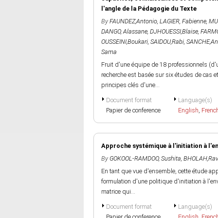
l'angle de la Pédagogie du Texte
By
FAUNDEZ,Antonio
,
LAGIER, Fabienne
,
MU
DANGO, Alassane
,
DJHOUESSI,Blaise
,
FARMO
OUSSEINI,Boukari
,
SAIDOU,Rabi
,
SANCHE,Ant
Sama
Fruit d'une équipe de 18 professionnels (d'
recherche est basée sur six études de cas et
principes clés d'une...
Document format
Language(s)
Papier de conference
English
,
Frenc
Approche systémique à l'initiation à l'
By
GOKOOL-RAMDOO, Sushita
,
BHOLAH,Rav
En tant que vue d'ensemble, cette étude ap
formulation d'une politique d'initiation à l
matrice qui...
Document format
Language(s)
Papier de conference
English
,
Frenc