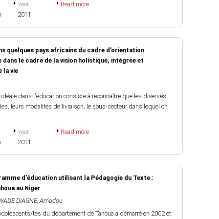
Year
Read more
h
2011
ns quelques pays africains du cadre d'orientation
dans le cadre de la vision holistique, intégrée et
 la vie
déale dans l'éducation consiste à reconnaître que les diverses
les, leurs modalités de livraison, le sous-secteur dans lequel on
Year
Read more
h
2011
amme d'éducation utilisant la Pédagogie du Texte :
ahoua au Niger
WADE DIAGNE, Amadou
 adolescents/tes du département de Tahoua a démarré en 2002 et