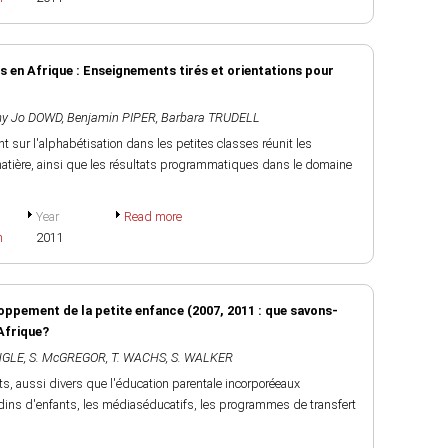
s en Afrique : Enseignements tirés et orientations pour
y Jo DOWD
,
Benjamin PIPER
,
Barbara TRUDELL
t sur l'alphabétisation dans les petites classes réunit les
 matière, ainsi que les résultats programmatiques dans le domaine
Year
Read more
h
2011
oppement de la petite enfance (2007, 2011 : que savons-
'Afrique?
ENGLE
,
S. McGREGOR
,
T. WACHS
,
S. WALKER
, aussi divers que l'éducation parentale incorporéeaux
rdins d'enfants, les médiaséducatifs, les programmes de transfert