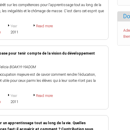
ntérêt sur les compétences pour l'apprentissage tout au long de la
é, les inégalités et le chômage de masse. C'est dans cet esprit que
Do
Year
Read more
Ade
h
2011
Bien
base pour tenir compte de la vision du développement
Felicia BOAKYI-YIADOM
occupation majeure est de savoir comment rendre l'éducation,
utile pour ceux parmi les élèves qui à leur sortie n'ont pas la
Year
Read more
h
2011
n apprentissage tout au long de la vie. Quelles
es faut-il acquérir et comment ? Contribution sous