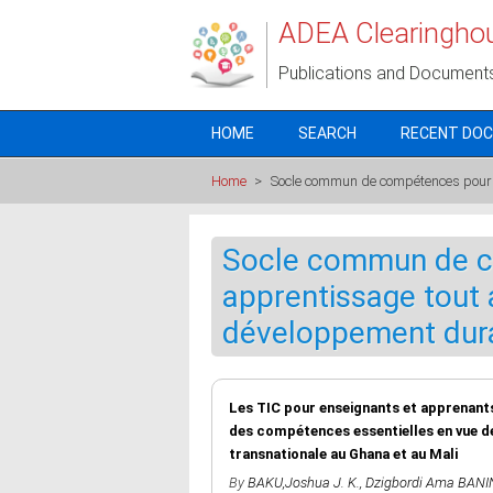
Skip to main content
ADEA Clearingho
Publications and Document
HOME
SEARCH
RECENT DO
Home
>
Socle commun de compétences pour un
Socle commun de c
apprentissage tout a
développement dura
Les TIC pour enseignants et apprenant
des compétences essentielles en vue de 
transnationale au Ghana et au Mali
By
BAKU,Joshua J. K.
,
Dzigbordi Ama BANI