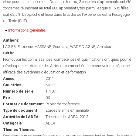
et se poursuit actuellement. Durant ce temps, 3 cohortes d'apprenants ont été
concernés réunissant au total 888 apprenants/tes parmi lesquels : 505 filles,
soit 62,5%. L'approche utilisée dans le cadre de l'expérience est la Pédagogie
du Texte (PdT).
Masquer
Informations générales
Authors:
LAGIER, Fabienne
HASSANE, Soumana
WADE DIAGNE, Amadou
Série:
Promouvoir les connaissances, compétences et qualifications critiques pour le
développement durable de l'Afrique : comment édifier/concevoir une réponse
efficace des systèmes d'éducation et de formation
Année:
2011
Countries:
Niger
Numéro de série:
1.4.07 –
Prix:
0$
Format de document:
Papier de conference
Type de document:
Etudes Biennale/Triennale
Activités de l'ADEA:
Triennale de l'ADEA, 2012
Catégorie:
ADEA
Thèmes Thèmes:
Socle commun de compétences pour un apprentissage tout au long de la vie et