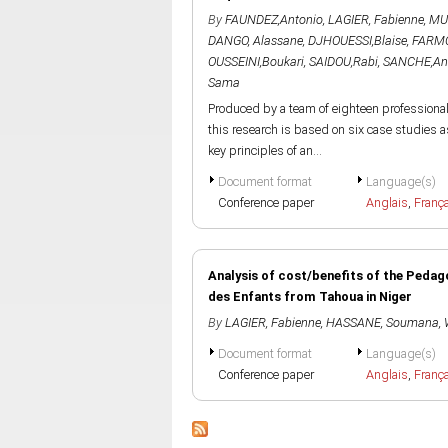
By
FAUNDEZ,Antonio
,
LAGIER, Fabienne
,
MU
DANGO, Alassane
,
DJHOUESSI,Blaise
,
FARMO
OUSSEINI,Boukari
,
SAIDOU,Rabi
,
SANCHE,Ant
Sama
Produced by a team of eighteen professiona
this research is based on six case studies as
key principles of an...
Document format
Language(s)
Conference paper
Anglais
,
Franç
Analysis of cost/benefits of the Peda
des Enfants from Tahoua in Niger
By
LAGIER, Fabienne
,
HASSANE, Soumana
,
Document format
Language(s)
Conference paper
Anglais
,
Franç