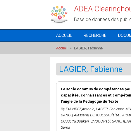
Aller au contenu principal
ADEA Clearingho
Base de données des publi
ACCUEIL
RECHERCHE
DOCU
Accueil
>
LAGIER, Fabienne
LAGIER, Fabienne
Le socle commun de compétences pour u
capacités, connaissances et compétenc
l'angle de la Pédagogie du Texte
By
FAUNDEZ,Antonio
,
LAGIER, Fabienne
,
MU
DANGO, Alassane
,
DJHOUESSI,Blaise
,
FARMO
OUSSEINI,Boukari
,
SAIDOU,Rabi
,
SANCHE,Ant
Sama