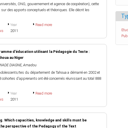
universités, ONG, gouvernement et agence de coopération), cette
 sur des apports conceptuels et théoriques. Elle décrit les
Ty
Year
Read more
Etud
ais
2011
Pub
amme d'éducation utilisant la Pédagogie du Texte :
ahoua au Niger
WADE DIAGNE, Amadou
 adolescents/tes du département de Tahoua a démarré en 2002 et
3 cohortes d'apprenants ont été concernés réunissant au total 888
Year
Read more
ais
2011
ng. Which capacities, knowledge and skills must be
the perspective of the Pedagogy of the Text