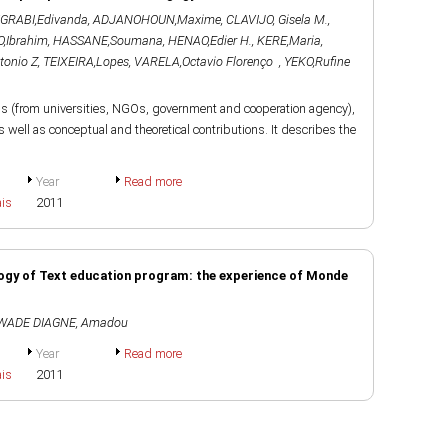
GRABI,Edivanda
,
ADJANOHOUN,Maxime
,
CLAVIJO, Gisela M.
,
,Ibrahim
,
HASSANE,Soumana
,
HENAO,Edier H.
,
KERE,Maria
,
onio Z
,
TEIXEIRA,Lopes
,
VARELA,Octavio Florenço
,
YEKO,Rufine
ls (from universities, NGOs, government and cooperation agency),
 well as conceptual and theoretical contributions. It describes the
Year
Read more
ais
2011
gogy of Text education program: the experience of Monde
WADE DIAGNE, Amadou
Year
Read more
ais
2011