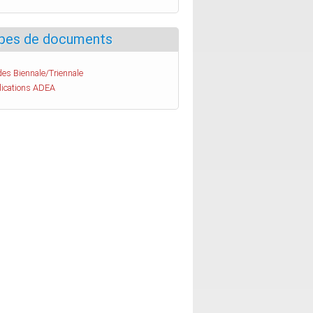
pes de documents
es Biennale/Triennale
lications ADEA