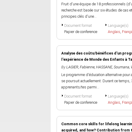
Fruit d'une équipe de 18 professionnels (d'
recherche est basée sur six études de cas et
principes clés d'une...
Document format
Language(s)
Papier de conference
Anglais
,
Franç
Analyse des coûts/bénéfices d'un progr
l'expérience de Monde des Enfants à T
By
LAGIER, Fabienne
,
HASSANE, Soumana
,
Le programme d'éducation alternative pour
se poursuit actuellement. Durant ce temps, 
apprenants/tes parmi...
Document format
Language(s)
Papier de conference
Anglais
,
Franç
Common core skills for lifelong learni
acquired, and how? Contribution from 