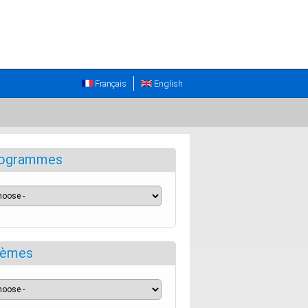
Français
English
ogrammes
èmes