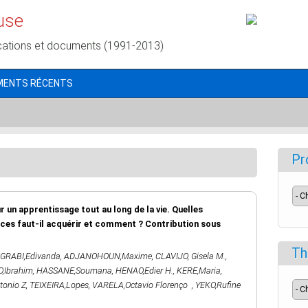
use
cations et documents (1991-2013)
MENTS RÉCENTS
Pr
n apprentissage tout au long de la vie. Quelles
es faut-il acquérir et comment ? Contribution sous
Th
GRABI,Edivanda
,
ADJANOHOUN,Maxime
,
CLAVIJO, Gisela M.
,
,Ibrahim
,
HASSANE,Soumana
,
HENAO,Edier H.
,
KERE,Maria
,
onio Z
,
TEIXEIRA,Lopes
,
VARELA,Octavio Florenço
,
YEKO,Rufine