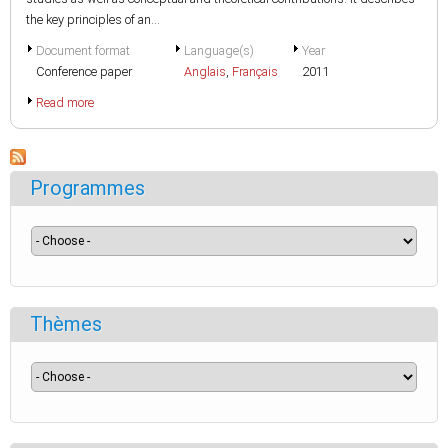
the key principles of an...
Document format
Language(s)
Year
Conference paper
Anglais
,
Français
2011
Read more
Programmes
Thèmes