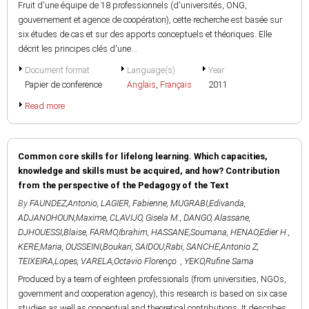
Fruit d'une équipe de 18 professionnels (d'universités, ONG,
gouvernement et agence de coopération), cette recherche est basée sur
six études de cas et sur des apports conceptuels et théoriques. Elle
décrit les principes clés d'une...
Document format
Language(s)
Year
Papier de conference
Anglais
,
Français
2011
Read more
Common core skills for lifelong learning. Which capacities,
knowledge and skills must be acquired, and how? Contribution
from the perspective of the Pedagogy of the Text
By
FAUNDEZ,Antonio
,
LAGIER, Fabienne
,
MUGRABI,Edivanda
,
ADJANOHOUN,Maxime
,
CLAVIJO, Gisela M.
,
DANGO, Alassane
,
DJHOUESSI,Blaise
,
FARMO,Ibrahim
,
HASSANE,Soumana
,
HENAO,Edier H.
,
KERE,Maria
,
OUSSEINI,Boukari
,
SAIDOU,Rabi
,
SANCHE,Antonio Z
,
TEIXEIRA,Lopes
,
VARELA,Octavio Florenço
,
YEKO,Rufine Sama
Produced by a team of eighteen professionals (from universities, NGOs,
government and cooperation agency), this research is based on six case
studies as well as conceptual and theoretical contributions. It describes