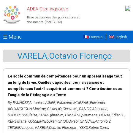
Aller au contenu principal
ADEA Clearinghouse
Base de données des publications et
documents (1991-2013)
☰ Menu
Français
English
VARELA,Octavio Florenço
Le socle commun de compétences pour un apprentissage tout
au long de la vie. Quelles capacités, connaissances et
compétences faut-il acquérir et comment ? Contribution sous
l'angle de la Pédagogie du Texte
By
FAUNDEZ,Antonio
,
LAGIER, Fabienne
,
MUGRABI,Edivanda
,
ADJANOHOUN,Maxime
,
CLAVIJO, Gisela M.
,
DANGO, Alassane
,
DJHOUESSI,Blaise
,
FARMO,Ibrahim
,
HASSANE,Soumana
,
HENAO,Edier H.
,
KERE,Maria
,
OUSSEINI,Boukari
,
SAIDOU,Rabi
,
SANCHE,Antonio Z
,
TEIXEIRA,Lopes
,
VARELA,Octavio Florenço
,
YEKO,Rufine Sama