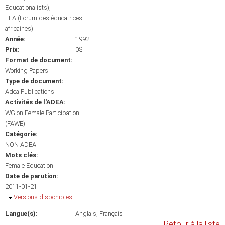
Educationalists)
FEA (Forum des éducatrices
africaines)
Année:
1992
Prix:
0$
Format de document:
Working Papers
Type de document:
Adea Publications
Activités de l'ADEA:
WG on Female Participation
(FAWE)
Catégorie:
NON ADEA
Mots clés:
Female Education
Date de parution:
2011-01-21
Masquer
Versions disponibles
Langue(s):
Anglais
Français
Retour à la liste