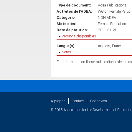
Type de document:
Adea Publications
Activités de l'ADEA:
WG on Female Partici
Catégorie:
NON ADEA
Mots clés:
Female Education
Date de parution:
2011-01-21
Masquer
Versions disponibles
Langue(s):
Anglais
Français
Masquer
Notes
A propos
Contact
Connexion
© 2015 Association for the Development of Education