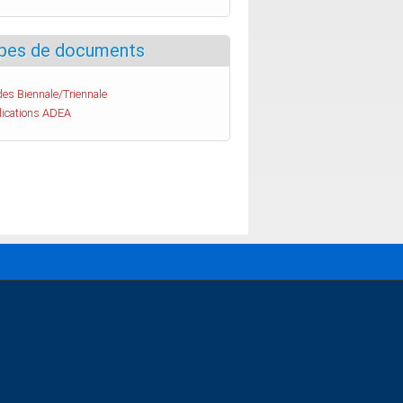
pes de documents
es Biennale/Triennale
lications ADEA