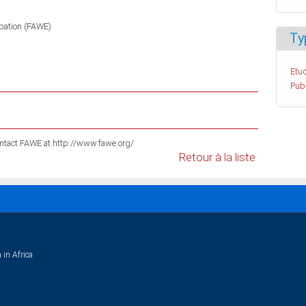
pation (FAWE)
Ty
Etud
Pub
For information on these publications please contact FAWE at http://www.fawe.org/
Retour à la liste
 in Africa