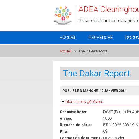
Aller au contenu principal
ADEA Clearingho
Base de données des publi
ACCUEIL
RECHERCHE
DOCU
Accueil
>
The Dakar Report
The Dakar Report
PUBLIÉ LE DIMANCHE, 19 JANVIER 2014
Masquer
Informations générales
Organisations:
FAWE (Forum for Afr
Année:
1999
Numéro de série:
ISBN:9966-908-19-6,
Prix:
0$
Format de document:
FAWE Books