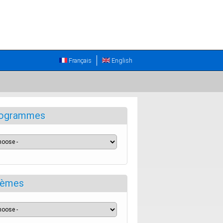
Français
English
ogrammes
èmes