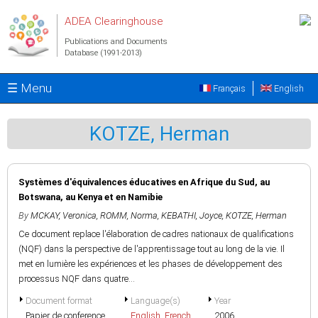
Skip to main content
ADEA Clearinghouse
Publications and Documents
Database (1991-2013)
☰ Menu
Français
English
KOTZE, Herman
Systèmes d'équivalences éducatives en Afrique du Sud, au
Botswana, au Kenya et en Namibie
By
MCKAY, Veronica
,
ROMM, Norma
,
KEBATHI, Joyce
,
KOTZE, Herman
Ce document replace l'élaboration de cadres nationaux de qualifications
(NQF) dans la perspective de l'apprentissage tout au long de la vie. Il
met en lumière les expériences et les phases de développement des
processus NQF dans quatre...
Document format
Language(s)
Year
Papier de conference
English
,
French
2006