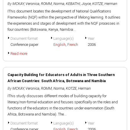
By
MCKAY, Veronica
,
ROMM, Norma
,
KEBATHI, Joyce
,
KOTZE, Herman
IThis document locates the development of National Qualifications
Frameworks (NQF) within the perspective of lifelong learning. It outlines
the experiences and stages of development with the NQF processes in
four countries (Botswana, Kenya, Namibia...
Document format
Language(s)
Year
Conference paper
English
,
French
2006
Read more
Capacity Building for Educators of Adults in Three Southern
African Countries: South Africa, Botswana and Namibia
By
MCKAY, Veronica
,
ROMM, Norma
,
KOTZE, Herman
IThis study discusses different modes of building capacity for
literacy/non-formal education and focuses specifically on the roles and
functions of the educators in the countries under examination (South
Africa, Botswana and Namibia). The...
Document format
Language(s)
Year
Conference paper
English
,
French
2006