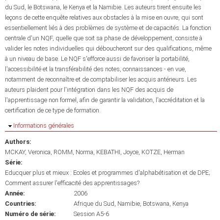
du Sud, le Botswana, le Kenya et la Namibie. Les auteurs tirent ensuite les
leçons de cette enquête relatives aux obstacles à la mise en ouvre, qui sont
essentiellement liés à des problèmes de système et de capacités. La fonction
centrale d'un NQF, quelle que soit sa phase de développement, consiste à
valider les notes individuelles qui déboucheront sur des qualifications, même
à un niveau de base. Le NQF s'efforce aussi de favoriser la portabilité,
l'accessibilité et la transférabilité des notes, connaissances - en vue,
notamment de reconnaître et de comptabiliser les acquis antérieurs. Les
auteurs plaident pour l'intégration dans les NQF des acquis de
l'apprentissage non formel, afin de garantir la validation, l'accréditation et la
certification de ce type de formation.
Masquer
Informations générales
Authors:
MCKAY, Veronica
ROMM, Norma
KEBATHI, Joyce
KOTZE, Herman
Série:
Educquer plus et mieux : Ecoles et programmes d'alphabétisation et de DPE;
Comment assurer l'efficacité des apprentissages?
Année:
2006
Countries:
Afrique du Sud
Namibie
Botswana
Kenya
Numéro de série:
Session A5-6