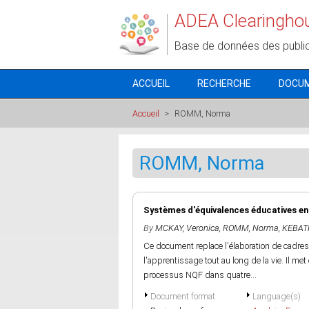
Aller au contenu principal
ADEA Clearingho
Base de données des publi
ACCUEIL
RECHERCHE
DOCU
Accueil
>
ROMM, Norma
ROMM, Norma
Systèmes d'équivalences éducatives en 
By
MCKAY, Veronica
,
ROMM, Norma
,
KEBATH
Ce document replace l'élaboration de cadres
l'apprentissage tout au long de la vie. Il m
processus NQF dans quatre...
Document format
Language(s)