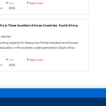
Year
Read more
ais
2006
lts in Three Southern African Countries: South Africa,
, Herman
ilding capacity for literacy/non-formal education and focuses
e educators in the countries under examination (South Africa,
Year
Read more
ais
2006