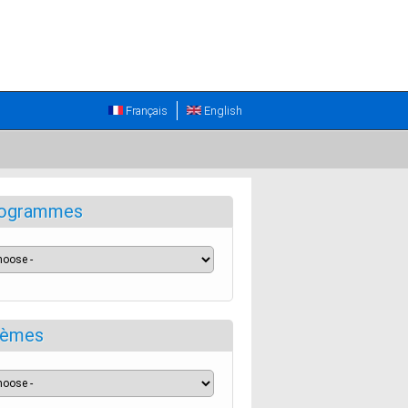
Français
English
ogrammes
èmes