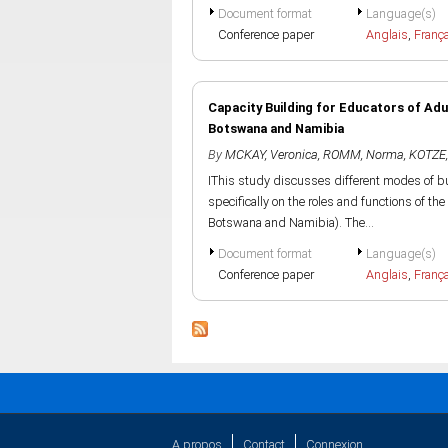
Document format
Language(s)
Conference paper
Anglais
,
Franç
Capacity Building for Educators of Adu
Botswana and Namibia
By
MCKAY, Veronica
,
ROMM, Norma
,
KOTZE
IThis study discusses different modes of bu
specifically on the roles and functions of th
Botswana and Namibia). The...
Document format
Language(s)
Conference paper
Anglais
,
Franç
A propos
Contact
Connexion