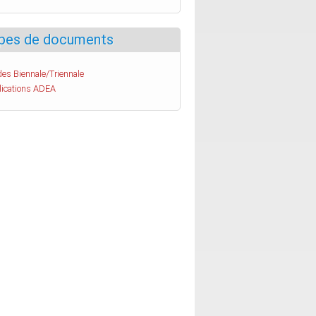
pes de documents
es Biennale/Triennale
lications ADEA