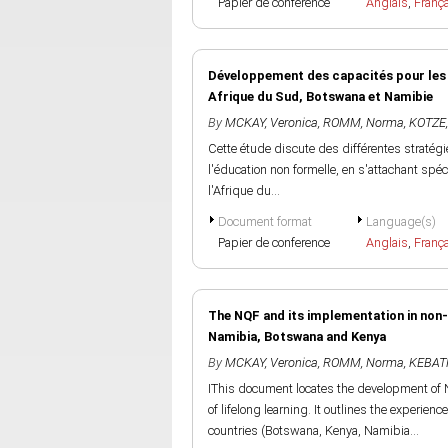
Papier de conference
Anglais
,
Franç
Développement des capacités pour les f
Afrique du Sud, Botswana et Namibie
By
MCKAY, Veronica
,
ROMM, Norma
,
KOTZE
Cette étude discute des différentes stratégi
l'éducation non formelle, en s'attachant spé
l'Afrique du...
Document format
Language(s)
Papier de conference
Anglais
,
Franç
The NQF and its implementation in non-
Namibia, Botswana and Kenya
By
MCKAY, Veronica
,
ROMM, Norma
,
KEBATH
IThis document locates the development of 
of lifelong learning. It outlines the experi
countries (Botswana, Kenya, Namibia...