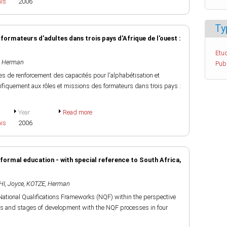
ais
2006
Ty
ormateurs d'adultes dans trois pays d'Afrique de l'ouest :
Etud
, Herman
Pub
es de renforcement des capacités pour l'alphabétisation et
cifiquement aux rôles et missions des formateurs dans trois pays :
Year
Read more
ais
2006
formal education - with special reference to South Africa,
I, Joyce
,
KOTZE, Herman
National Qualifications Frameworks (NQF) within the perspective
ences and stages of development with the NQF processes in four