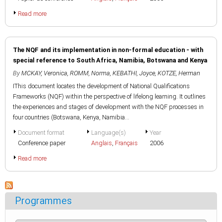
Read more
The NQF and its implementation in non-formal education - with
special reference to South Africa, Namibia, Botswana and Kenya
By
MCKAY, Veronica
,
ROMM, Norma
,
KEBATHI, Joyce
,
KOTZE, Herman
IThis document locates the development of National Qualifications
Frameworks (NQF) within the perspective of lifelong learning. It outlines
the experiences and stages of development with the NQF processes in
four countries (Botswana, Kenya, Namibia...
Document format
Language(s)
Year
Conference paper
Anglais
,
Français
2006
Read more
Programmes