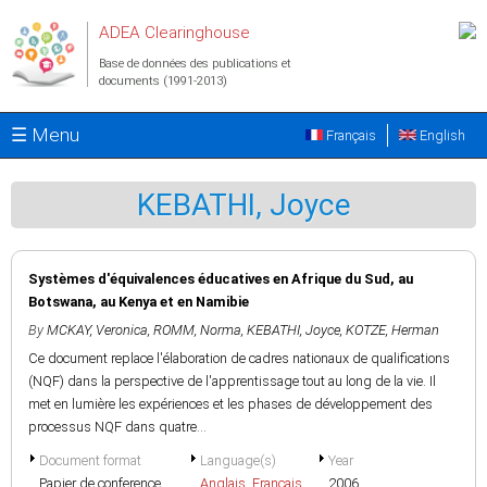
Aller au contenu principal
ADEA Clearinghouse
Base de données des publications et
documents (1991-2013)
☰ Menu
Français
English
KEBATHI, Joyce
Systèmes d'équivalences éducatives en Afrique du Sud, au
Botswana, au Kenya et en Namibie
By
MCKAY, Veronica
,
ROMM, Norma
,
KEBATHI, Joyce
,
KOTZE, Herman
Ce document replace l'élaboration de cadres nationaux de qualifications
(NQF) dans la perspective de l'apprentissage tout au long de la vie. Il
met en lumière les expériences et les phases de développement des
processus NQF dans quatre...
Document format
Language(s)
Year
Papier de conference
Anglais
,
Français
2006