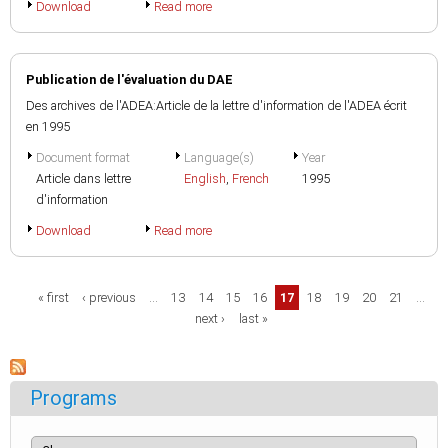
Download
Read more
Publication de l'évaluation du DAE
Des archives de l'ADEA:Article de la lettre d'information de l'ADEA écrit
en 1995
Document format
Language(s)
Year
Article dans lettre
English
,
French
1995
d'information
Download
Read more
Pages
« first
‹ previous
…
13
14
15
16
17
18
19
20
21
…
next ›
last »
Programs