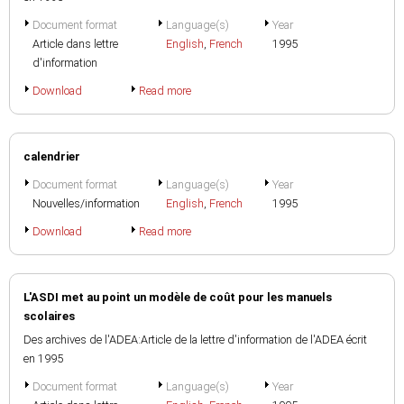
Document format
Language(s)
Year
Article dans lettre
English
,
French
1995
d'information
Download
Read more
calendrier
Document format
Language(s)
Year
Nouvelles/information
English
,
French
1995
Download
Read more
L'ASDI met au point un modèle de coût pour les manuels
scolaires
Des archives de l'ADEA:Article de la lettre d'information de l'ADEA écrit
en 1995
Document format
Language(s)
Year