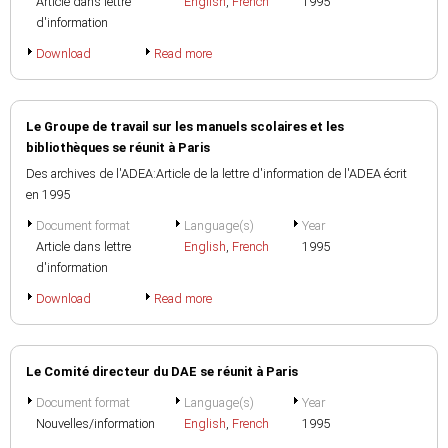
Article dans lettre
English
,
French
1995
d'information
Download
Read more
Le Groupe de travail sur les manuels scolaires et les
bibliothèques se réunit à Paris
Des archives de l'ADEA:Article de la lettre d'information de l'ADEA écrit
en 1995
Document format
Language(s)
Year
Article dans lettre
English
,
French
1995
d'information
Download
Read more
Le Comité directeur du DAE se réunit à Paris
Document format
Language(s)
Year
Nouvelles/information
English
,
French
1995