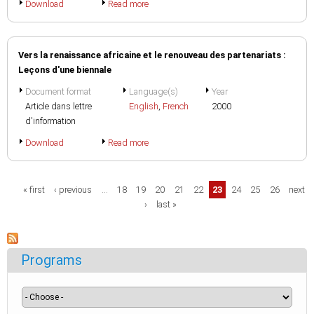
Download
Read more
Vers la renaissance africaine et le renouveau des partenariats :
Leçons d'une biennale
Document format
Language(s)
Year
Article dans lettre
English
,
French
2000
d'information
Download
Read more
Pages
« first
‹ previous
…
18
19
20
21
22
23
24
25
26
next
›
last »
Programs