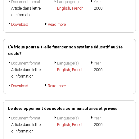
Document format
Language(s)
Year
Article dans lettre
English
,
French
2000
d'information
Download
Read more
L'Afrique pourra-t-elle financer son système éducatif au 21e
siècle?
Document format
Language(s)
Year
Article dans lettre
English
,
French
2000
d'information
Download
Read more
Le développement des écoles communautaires et privées
Document format
Language(s)
Year
Article dans lettre
English
,
French
2000
d'information