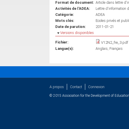
Format de document:
Article dans lettre d'
Activités de l'ADEA:
Lettre d'information 
Catégorie:
ADEA
Mots clés:
Ecoles privés e
Date de parution:
2011-01-21
Masquer
Versions disponibles
Fichier:
V12N2_fre_3.pdf
Langue(s):
Anglais
Français
A propos
Contact
Connexion
© 2015 Association for the Development of Education