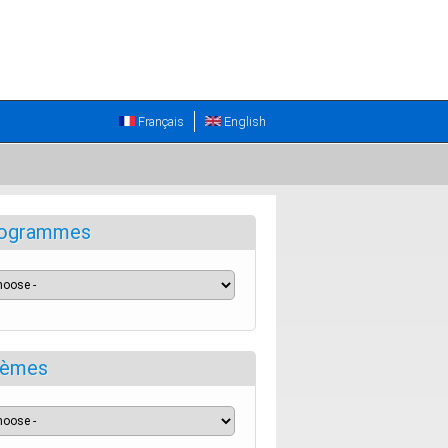
Français
English
ogrammes
èmes