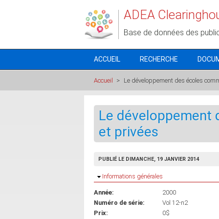
Aller au contenu principal
ADEA Clearingho
Base de données des publi
ACCUEIL
RECHERCHE
DOCU
Accueil
>
Le développement des écoles commu
Le développement 
et privées
PUBLIÉ LE DIMANCHE, 19 JANVIER 2014
Masquer
Informations générales
Année:
2000
Numéro de série:
Vol 12-n2
Prix:
0$