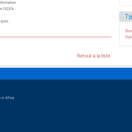
information
de l'ADEA
Ty
t publiques
Etud
Pub
Retour à la liste
 in Africa