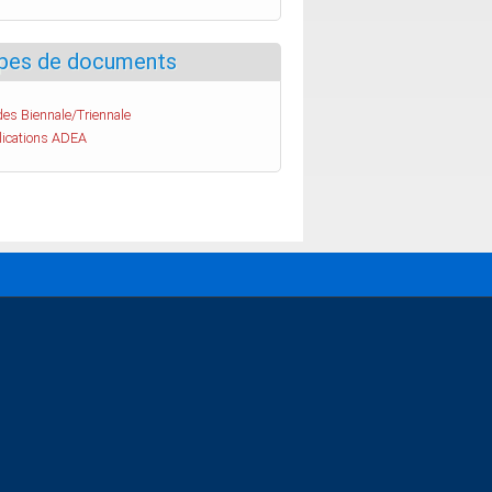
pes de documents
es Biennale/Triennale
lications ADEA