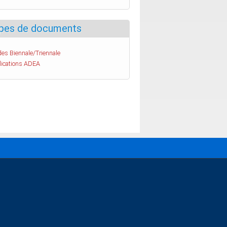
pes de documents
es Biennale/Triennale
lications ADEA