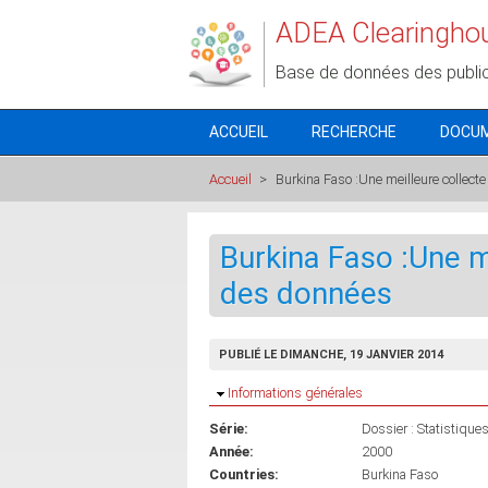
Aller au contenu principal
ADEA Clearingho
Base de données des publi
ACCUEIL
RECHERCHE
DOCU
Accueil
>
Burkina Faso :Une meilleure collect
Burkina Faso :Une m
des données
PUBLIÉ LE DIMANCHE, 19 JANVIER 2014
Masquer
Informations générales
Série:
Dossier : Statistique
Année:
2000
Countries:
Burkina Faso