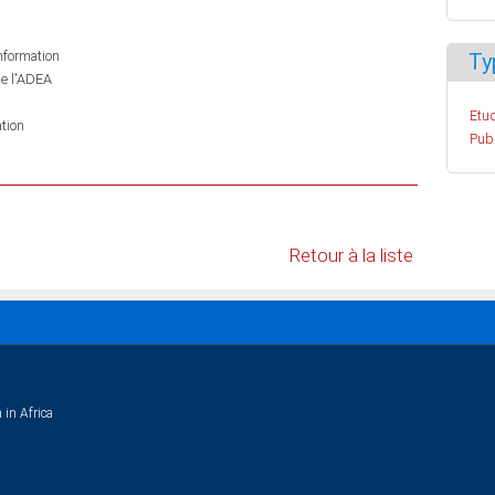
information
Ty
de l'ADEA
Etud
tion
Pub
Retour à la liste
 in Africa