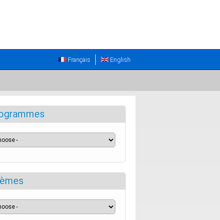
Français
English
ogrammes
èmes