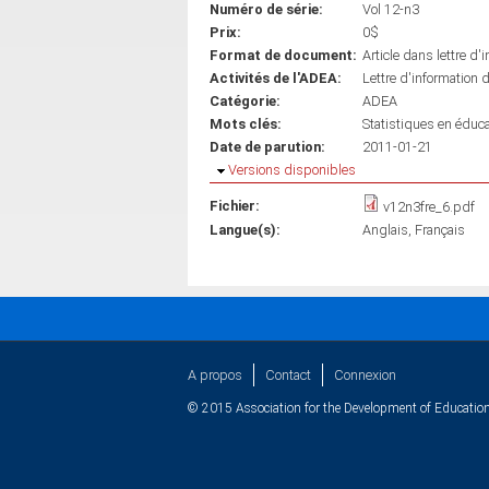
Numéro de série:
Vol 12-n3
Prix:
0$
Format de document:
Article dans lettre d'
Activités de l'ADEA:
Lettre d'information 
Catégorie:
ADEA
Mots clés:
Statistiques en éduca
Date de parution:
2011-01-21
Masquer
Versions disponibles
Fichier:
v12n3fre_6.pdf
Langue(s):
Anglais
Français
A propos
Contact
Connexion
© 2015 Association for the Development of Education