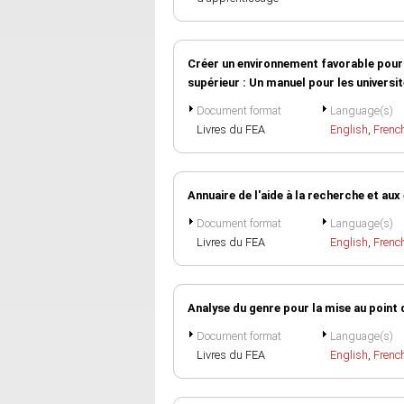
Créer un environnement favorable pour
supérieur : Un manuel pour les universit
Document format
Language(s)
Livres du FEA
English
,
Frenc
Annuaire de l'aide à la recherche et aux
Document format
Language(s)
Livres du FEA
English
,
Frenc
Analyse du genre pour la mise au point d
Document format
Language(s)
Livres du FEA
English
,
Frenc