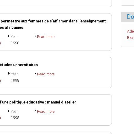
Do
 permettre aux femmes de s'affirmer dans l'enseignement
és africaines
Ade
Year
Read more
Bien
h
1998
 études universitaires
Year
Read more
h
1998
'une politique educative : manuel d'atelier
Year
Read more
h
1998