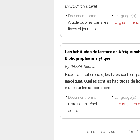
By
BUCHERT, Lene
Document format
Language(s)
Article publiés dans les
English
,
Frenc
livres et journaux
Les habitudes de lecture en Afrique sub
Bibliographie analytique
By
GAZZA, Sophia
Face à la tradition orale, les livres sont l
inadéquat. Quelles sont les habitudes de lec
étude sur les rapports des...
Document format
Language(s)
Livres et matériel
English
,
Frenc
éducatif
Pages
« first
‹ previous
…
16
1