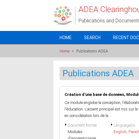
Skip to main content
ADEA Clearingho
Publications and Document
HOME
SEARCH
RECENT DO
Home
>
Publications ADEA
Publications ADEA
Création d'une base de données, Modu
Ce module englobe la conception, l'élaborati
l'éducation. L'accent principal est mis sur le
en considération lors de la...
Document format
Language(s)
Modules
English
,
Frenc
d'apprentissage