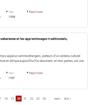
Year
Read more
h
1998
saharienne et les apprentissages traditionnels,
ongtemps apparus comme étrangers, porteurs d'un contenu culturel
ture en Afrique aujourd'hui?Ce document, en trois parties, est une
Year
Read more
h
1997
7
18
19
20
21
22
23
24
…
next ›
last »