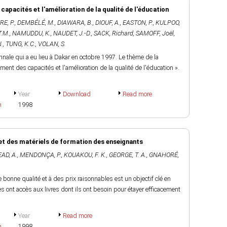
apacités et l'amélioration de la qualité de l'éducation
E, P.
,
DEMBÉLÉ, M.
,
DIAWARA, B.
,
DIOUF, A.
,
EASTON, P.
,
KULPOO,
T.M.
,
NAMUDDU, K.
,
NAUDET, J.-D.
,
SACK, Richard
,
SAMOFF, Joël
,
.
,
TUNG, K.C.
,
VOLAN, S.
ale qui a eu lieu à Dakar en octobre 1997. Le thème de la
cement des capacités et l'amélioration de la qualité de l'éducation ».
Year
Download
Read more
h
1998
et des matériels de formation des enseignants
AD, A.
,
MENDONÇA, P.
,
KOUAKOU, F. K.
,
GEORGE, T. A.
,
GNAHORÉ,
e bonne qualité et à des prix raisonnables est un objectif clé en
 ont accès aux livres dont ils ont besoin pour étayer efficacement
Year
Read more
h
1998