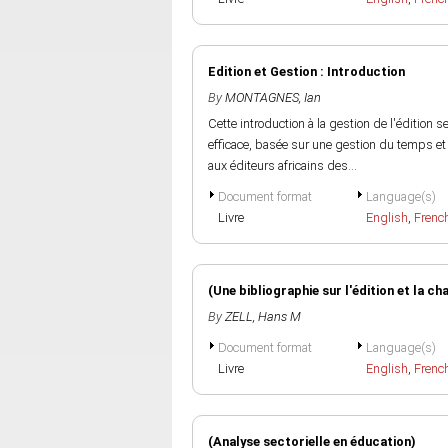
Edition et Gestion : Introduction
By
MONTAGNES, Ian
Cette introduction à la gestion de l'édition 
efficace, basée sur une gestion du temps et
aux éditeurs africains des...
Document format
Language(s)
Livre
English
,
Frenc
(Une bibliographie sur l'édition et la ch
By
ZELL, Hans M
Document format
Language(s)
Livre
English
,
Frenc
(Analyse sectorielle en éducation)