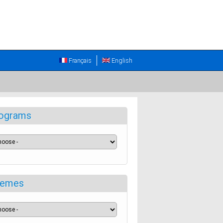
Français
English
ograms
emes