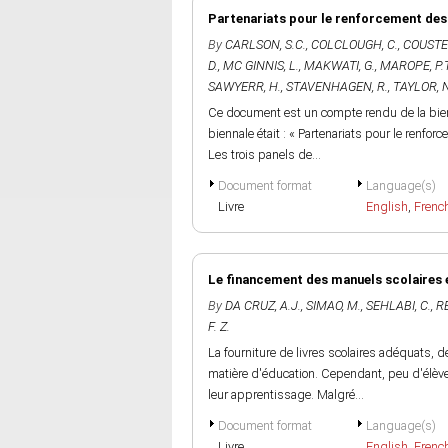
Partenariats pour le renforcement des c
By
CARLSON, S.C.
,
COLCLOUGH, C.
,
COUSTER
D.
,
MC GINNIS, L.
,
MAKWATI, G.
,
MAROPE, P.
SAWYERR, H.
,
STAVENHAGEN, R.
,
TAYLOR, N
Ce document est un compte rendu de la bienn
biennale était : « Partenariats pour le renfor
Les trois panels de...
Document format
Language(s)
Livre
English
,
Frenc
Le financement des manuels scolaires 
By
DA CRUZ, A.J.
,
SIMAO, M.
,
SEHLABI, C.
,
RE
F. Z.
La fourniture de livres scolaires adéquats, d
matière d'éducation. Cependant, peu d'élèves
leur apprentissage. Malgré...
Document format
Language(s)
Livre
English
,
Frenc