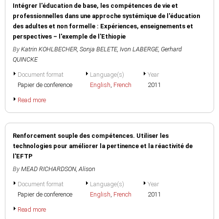
Intégrer l'éducation de base, les compétences de vie et
professionnelles dans une approche systémique de l'éducation
des adultes et non formelle : Expériences, enseignements et
perspectives – l'exemple de l'Ethiopie
By
Katrin KOHLBECHER
,
Sonja BELETE
,
Ivon LABERGE
,
Gerhard
QUINCKE
Document format
Language(s)
Year
Papier de conference
English
,
French
2011
Read more
Renforcement souple des compétences. Utiliser les
technologies pour améliorer la pertinence et la réactivité de
l'EFTP
By
MEAD RICHARDSON, Alison
Document format
Language(s)
Year
Papier de conference
English
,
French
2011
Read more