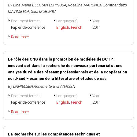
By
Lina Maria BELTRAN ESPINOSA
,
Rosalina MAPONGA
,
Lomthandazo
MAVIMBELA
,
Saul MURIMBA
Document format
Language(s)
Year
Papier de conference
English
,
French
2011
Read more
Le rôle des ONG dans la promotion de modèles de DCTP
innovants et dans la recherche de nouveaux partenariats : une
analyse du rôle des réseaux professionnels et de la coopération
nord-sud – examen de la littérature et études de cas
By
DANIELSEN,Annemette
,
Eva IVERSEN
Document format
Language(s)
Year
Papier de conference
English
,
French
2011
Read more
La Recherche sur les compétences techniques et