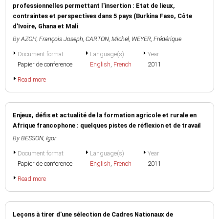
professionnelles permettant l'insertion : Etat de lieux,
contraintes et perspectives dans 5 pays (Burkina Faso, Côte
d'Ivoire, Ghana et Mali
By
AZOH, François Joseph
,
CARTON, Michel
,
WEYER, Frédérique
Document format
Language(s)
Year
Papier de conference
English
,
French
2011
Read more
Enjeux, défis et actualité de la formation agricole et rurale en
Afrique francophone : quelques pistes de réflexion et de travail
By
BESSON, Igor
Document format
Language(s)
Year
Papier de conference
English
,
French
2011
Read more
Leçons à tirer d'une sélection de Cadres Nationaux de