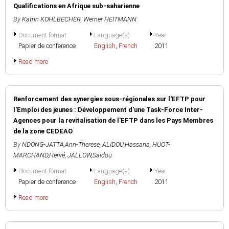
Qualifications en Afrique sub-saharienne
By
Katrin KOHLBECHER
,
Werner HEITMANN
Document format
Language(s)
Year
Papier de conference
English
,
French
2011
Read more
Renforcement des synergies sous-régionales sur l'EFTP pour
l'Emploi des jeunes : Développement d'une Task-Force Inter-
Agences pour la revitalisation de l'EFTP dans les Pays Membres
de la zone CEDEAO
By
NDONG-JATTA,Ann-Therese
,
ALIDOU,Hassana
,
HUOT-
MARCHAND,Hervé
,
JALLOW,Saidou
Document format
Language(s)
Year
Papier de conference
English
,
French
2011
Read more