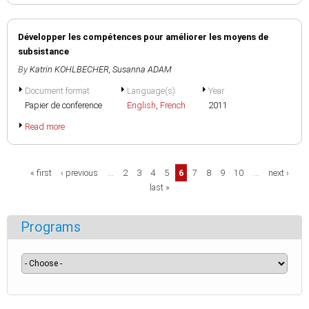
Développer les compétences pour améliorer les moyens de
subsistance
By
Katrin KOHLBECHER
,
Susanna ADAM
Document format
Language(s)
Year
Papier de conference
English
,
French
2011
Read more
Pages
« first
‹ previous
…
2
3
4
5
6
7
8
9
10
…
next ›
last »
Programs