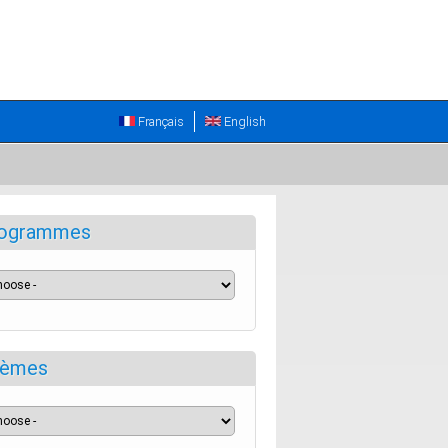
Français
English
ogrammes
èmes