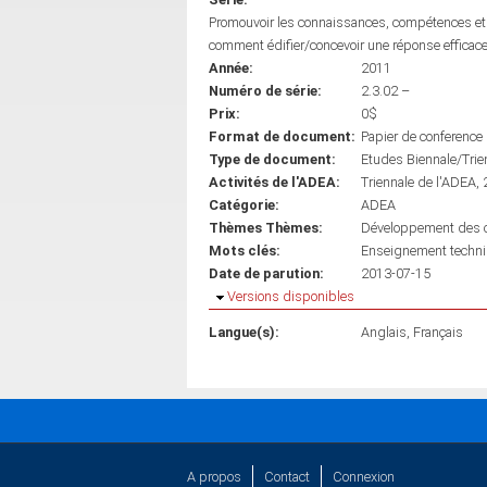
Promouvoir les connaissances, compétences et q
comment édifier/concevoir une réponse efficac
Année:
2011
Numéro de série:
2.3.02 –
Prix:
0$
Format de document:
Papier de conference
Type de document:
Etudes Biennale/Trie
Activités de l'ADEA:
Triennale de l'ADEA,
Catégorie:
ADEA
Thèmes Thèmes:
Développement des co
Mots clés:
Enseignement techn
Date de parution:
2013-07-15
Masquer
Versions disponibles
Langue(s):
Anglais
Français
A propos
Contact
Connexion