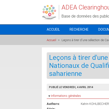
Aller au contenu principal
ADEA Clearingho
Base de données des publi
ACCUEIL
RECHERCHE
DOCU
Accueil
>
Leçons à tirer d'une sélection de C
Leçons à tirer d'un
Nationaux de Qualif
saharienne
PUBLIÉ LE VENDREDI, 4 AVRIL 2014
Masquer
Informations générales
Authors:
Katrin KOHLBECHER
Série: