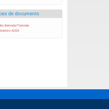
pes de documents
es Biennale/Triennale
lications ADEA