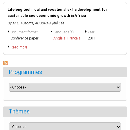
Lifelong technical and vocational skills development for
sustainable socioeconomic growth in Africa
By
AFETI,George
,
ADUBRA,Ayélé Léa
Document format
Language(s)
Year
Conference paper
Anglais
,
Français
2011
Read more
Programmes
Thèmes