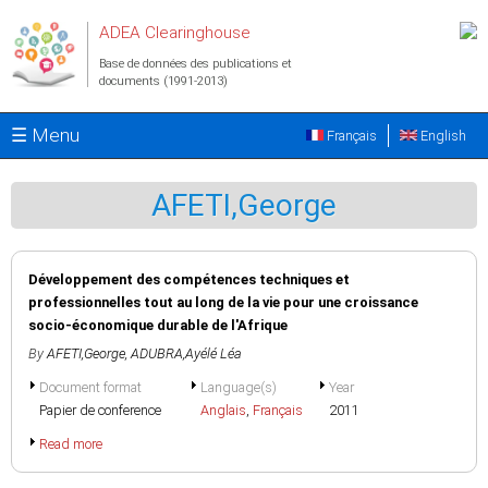
Aller au contenu principal
ADEA Clearinghouse
Base de données des publications et
documents (1991-2013)
☰ Menu
Français
English
AFETI,George
Développement des compétences techniques et
professionnelles tout au long de la vie pour une croissance
socio-économique durable de l'Afrique
By
AFETI,George
,
ADUBRA,Ayélé Léa
Document format
Language(s)
Year
Papier de conference
Anglais
,
Français
2011
Read more